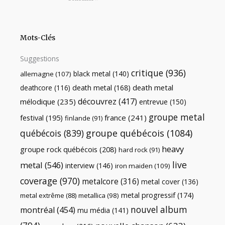
Mots-Clés
Suggestions
critique
(936)
black metal
(140)
allemagne
(107)
death metal
death metal
(168)
deathcore
(116)
découvrez
(417)
mélodique
(235)
entrevue
(150)
groupe metal
festival
(195)
france
(241)
finlande
(91)
québécois
(839)
groupe québécois
(1084)
heavy
groupe rock québécois
(208)
hard rock
(91)
live
metal
(546)
interview
(146)
iron maiden
(109)
coverage
(970)
metalcore
(316)
metal cover
(136)
metal progressif
(174)
metal extrême
(88)
metallica
(98)
nouvel album
montréal
(454)
mu média
(141)