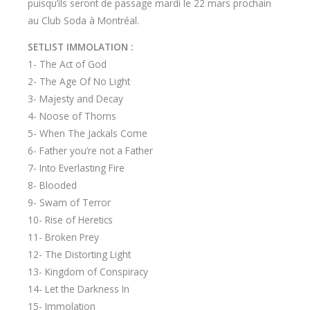
puisqu’ils seront de passage mardi le 22 mars prochain
au Club Soda à Montréal.
SETLIST IMMOLATION :
1- The Act of God
2- The Age Of No Light
3- Majesty and Decay
4- Noose of Thorns
5- When The Jackals Come
6- Father you’re not a Father
7- Into Everlasting Fire
8- Blooded
9- Swam of Terror
10- Rise of Heretics
11- Broken Prey
12- The Distorting Light
13- Kingdom of Conspiracy
14- Let the Darkness In
15- Immolation