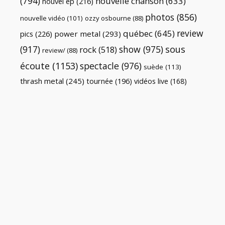
(794)
nouvelle chanson
(633)
nouvel ep
(216)
photos
(856)
nouvelle vidéo
(101)
ozzy osbourne
(88)
review
québec
(645)
pics
(226)
power metal
(293)
(917)
show
(975)
sous
rock
(518)
review/
(88)
écoute
(1153)
spectacle
(976)
suède
(113)
thrash metal
(245)
tournée
(196)
vidéos live
(168)