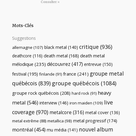
Consulter »
Mots-Clés
Suggestions
critique
(936)
black metal
(140)
allemagne
(107)
death metal
death metal
(168)
deathcore
(116)
découvrez
(417)
mélodique
(235)
entrevue
(150)
groupe metal
festival
(195)
france
(241)
finlande
(91)
québécois
(839)
groupe québécois
(1084)
heavy
groupe rock québécois
(208)
hard rock
(91)
live
metal
(546)
interview
(146)
iron maiden
(109)
coverage
(970)
metalcore
(316)
metal cover
(136)
metal progressif
(174)
metal extrême
(88)
metallica
(98)
nouvel album
montréal
(454)
mu média
(141)