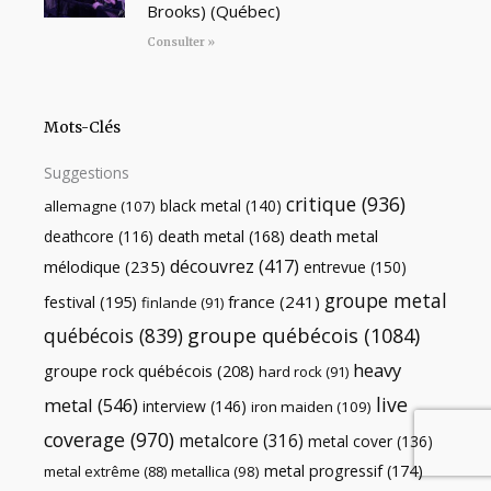
Brooks) (Québec)
Consulter »
Mots-Clés
Suggestions
critique
(936)
black metal
(140)
allemagne
(107)
death metal
death metal
(168)
deathcore
(116)
découvrez
(417)
mélodique
(235)
entrevue
(150)
groupe metal
festival
(195)
france
(241)
finlande
(91)
québécois
(839)
groupe québécois
(1084)
heavy
groupe rock québécois
(208)
hard rock
(91)
live
metal
(546)
interview
(146)
iron maiden
(109)
coverage
(970)
metalcore
(316)
metal cover
(136)
metal progressif
(174)
metal extrême
(88)
metallica
(98)