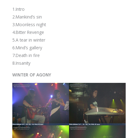
1.Intro
2.Mankind’s sin
3.Moonless night
4.Bitter Revenge
5.A tear in winter
6.Mind’s gallery
7.Death in fire
8.Insanity
WINTER OF AGONY