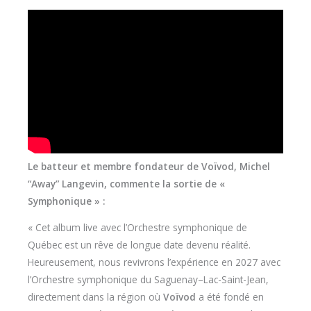
Le batteur et membre fondateur de Voïvod, Michel
“Away” Langevin, commente la sortie de «
Symphonique » :
« Cet album live avec l’Orchestre symphonique de
Québec est un rêve de longue date devenu réalité.
Heureusement, nous revivrons l’expérience en 2027 avec
l’Orchestre symphonique du Saguenay–Lac-Saint-Jean,
directement dans la région où
Voïvod
a été fondé en