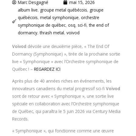
Marc Desgagné
mai 15, 2026
album live
,
groupe metal québécois
,
groupe
québécois
,
metal symphonique
,
orchestre
symphonique de québec
,
osq
,
sci-fi
,
the end of
dormancy
,
thrash metal
,
voivod
Voïvod
dévoile une deuxième pièce, « The End Of
Dormancy (Symphonique) », tirée de la prochaine sortie
live « Symphonique » avec l’Orchestre symphonique de
Québec ! –
REGARDEZ ICI
Après plus de 40 années riches en événements, les
innovateurs canadiens du metal progressif sci-fi
Voïvod
sont de retour avec « Symphonique », une sortie live
spéciale en collaboration avec l’Orchestre symphonique
de Québec, qui paraîtra le 5 juin 2026 via Century Media
Records.
« Symphonique », qui fonctionne comme une œuvre