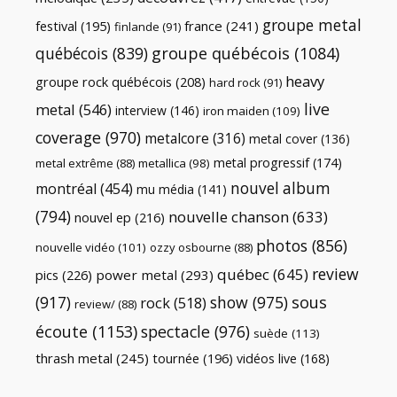
groupe metal
festival
(195)
france
(241)
finlande
(91)
québécois
(839)
groupe québécois
(1084)
heavy
groupe rock québécois
(208)
hard rock
(91)
live
metal
(546)
interview
(146)
iron maiden
(109)
coverage
(970)
metalcore
(316)
metal cover
(136)
metal progressif
(174)
metal extrême
(88)
metallica
(98)
nouvel album
montréal
(454)
mu média
(141)
(794)
nouvelle chanson
(633)
nouvel ep
(216)
photos
(856)
nouvelle vidéo
(101)
ozzy osbourne
(88)
review
québec
(645)
pics
(226)
power metal
(293)
(917)
show
(975)
sous
rock
(518)
review/
(88)
écoute
(1153)
spectacle
(976)
suède
(113)
thrash metal
(245)
tournée
(196)
vidéos live
(168)