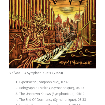
Voïvod – « Symphonique » (73:24)
Experiment (Symphonique), 07:43
Holographic Thinking (Symphonique), 06:23
The Unknown Knows (Symphonique), 05:10
The End Of Dormancy (Symphonique), 08:33