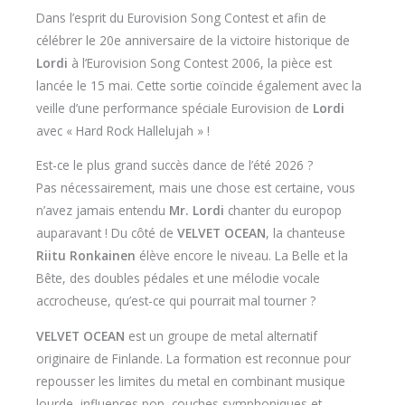
Dans l’esprit du Eurovision Song Contest et afin de
célébrer le 20e anniversaire de la victoire historique de
Lordi
à l’Eurovision Song Contest 2006, la pièce est
lancée le 15 mai. Cette sortie coïncide également avec la
veille d’une performance spéciale Eurovision de
Lordi
avec « Hard Rock Hallelujah » !
Est-ce le plus grand succès dance de l’été 2026 ?
Pas nécessairement, mais une chose est certaine, vous
n’avez jamais entendu
Mr. Lordi
chanter du europop
auparavant ! Du côté de
VELVET OCEAN
, la chanteuse
Riitu Ronkainen
élève encore le niveau. La Belle et la
Bête, des doubles pédales et une mélodie vocale
accrocheuse, qu’est-ce qui pourrait mal tourner ?
VELVET OCEAN
est un groupe de metal alternatif
originaire de Finlande. La formation est reconnue pour
repousser les limites du metal en combinant musique
lourde, influences pop, couches symphoniques et