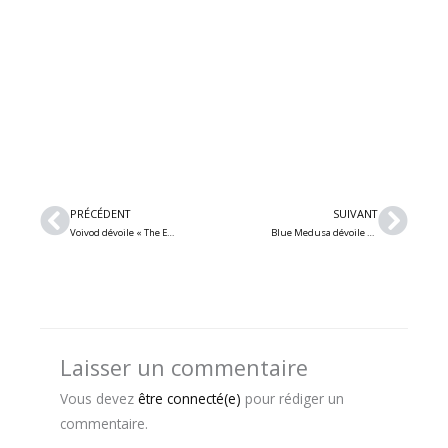
Précédent
Suiv
PRÉCÉDENT
SUIVANT
Voivod dévoile « The End Of Dormancy (Symphonique) », tirée de la prochaine sortie live « Symphonique » avec l’Orchestre symphonique de Québec !
Blue Medusa dévoile « Flying Monkey », un nouveau single inspiré des cauchemars et des périodes de transition selon Alissa White-Gluz
Laisser un commentaire
Vous devez
être connecté(e)
pour rédiger un
commentaire.