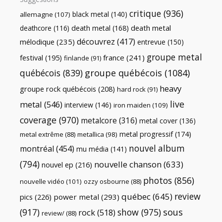
critique
(936)
black metal
(140)
allemagne
(107)
death metal
death metal
(168)
deathcore
(116)
découvrez
(417)
mélodique
(235)
entrevue
(150)
groupe metal
festival
(195)
france
(241)
finlande
(91)
québécois
(839)
groupe québécois
(1084)
heavy
groupe rock québécois
(208)
hard rock
(91)
live
metal
(546)
interview
(146)
iron maiden
(109)
coverage
(970)
metalcore
(316)
metal cover
(136)
metal progressif
(174)
metal extrême
(88)
metallica
(98)
nouvel album
montréal
(454)
mu média
(141)
(794)
nouvelle chanson
(633)
nouvel ep
(216)
photos
(856)
nouvelle vidéo
(101)
ozzy osbourne
(88)
review
québec
(645)
pics
(226)
power metal
(293)
(917)
show
(975)
sous
rock
(518)
review/
(88)