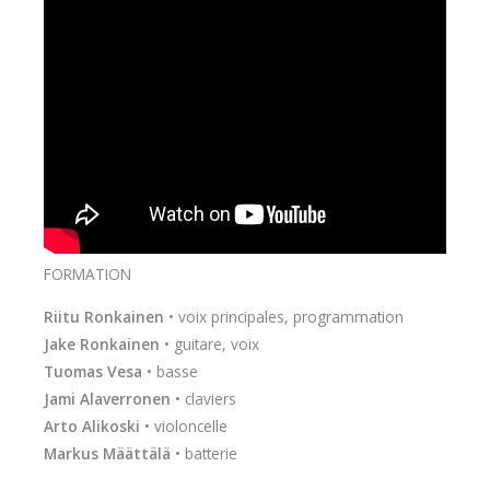
FORMATION
Riitu Ronkainen
• voix principales, programmation
Jake Ronkainen
• guitare, voix
Tuomas Vesa
• basse
Jami Alaverronen
• claviers
Arto Alikoski
• violoncelle
Markus Määttälä
• batterie