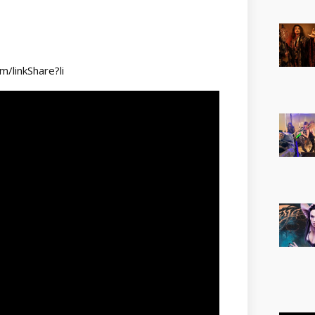
m/linkShare?li