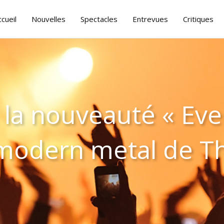
ccueil
Nouvelles
Spectacles
Entrevues
Critiques
 la nouveauté « Eve
modern metal de T