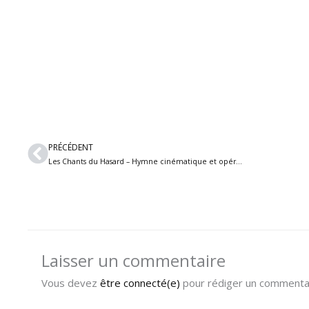
Précédent
PRÉCÉDENT
Les Chants du Hasard – Hymne cinématique et opéra de l’extrême, nouvel album « Livre Quart » à la fin du mois
Laisser un commentaire
Vous devez
être connecté(e)
pour rédiger un commentai