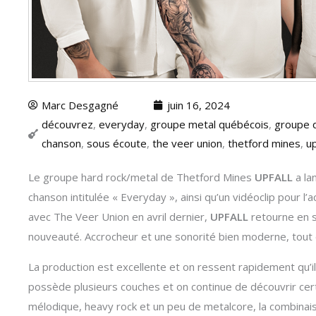
Marc Desgagné
juin 16, 2024
découvrez
,
everyday
,
groupe metal québécois
,
groupe 
chanson
,
sous écoute
,
the veer union
,
thetford mines
,
up
Le groupe hard rock/metal de Thetford Mines
UPFALL
a la
chanson intitulée « Everyday », ainsi qu’un vidéoclip pour l
avec The Veer Union en avril dernier,
UPFALL
retourne en s
nouveauté. Accrocheur et une sonorité bien moderne, tout 
La production est excellente et on ressent rapidement qu’ils
possède plusieurs couches et on continue de découvrir certa
mélodique, heavy rock et un peu de metalcore, la combinaiso