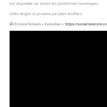
est disponible sur toutes les plateformes numériques.
Vidéo dirigée et produite par Julien Bouffard.
Écoute/Stream « Everyday »:
https://social.tunecore.co