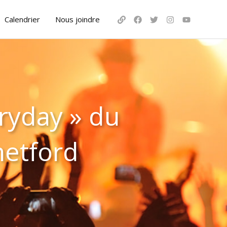
Calendrier
Nous joindre
ryday » du
hetford