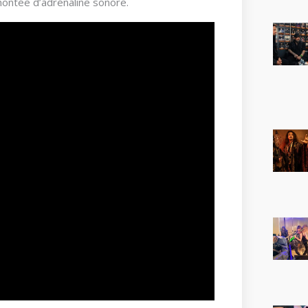
 montée d’adrénaline sonore.