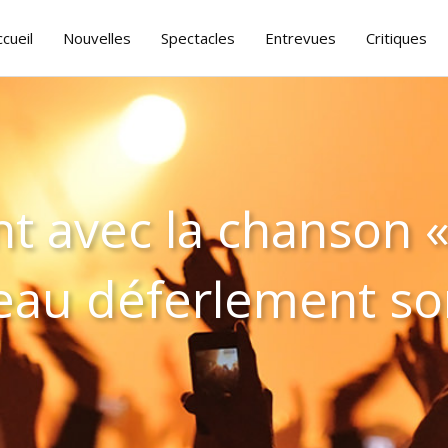
ccueil
Nouvelles
Spectacles
Entrevues
Critiques
t avec la chanson «
eau déferlement so