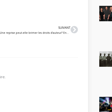
Suivant
SUIVANT
Une reprise peut-elle brimer les droits d’auteur? Enorion en fait l’amère expérience avec leur reprise de Rhapsody (avec Fabio Lione)
re.