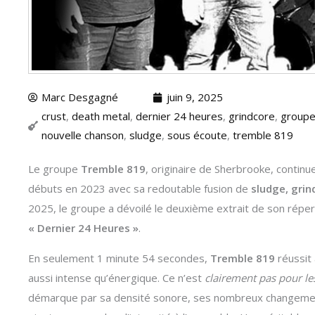
Marc Desgagné
juin 9, 2025
crust
,
death metal
,
dernier 24 heures
,
grindcore
,
groupe
nouvelle chanson
,
sludge
,
sous écoute
,
tremble 819
Le groupe
Tremble 819
, originaire de Sherbrooke, contin
débuts en 2023 avec sa redoutable fusion de
sludge, grin
2025, le groupe a dévoilé le deuxième extrait de son répert
« Dernier 24 Heures »
.
En seulement 1 minute 54 secondes,
Tremble 819
réussit 
aussi intense qu’énergique. Ce n’est
clairement pas pour l
démarque par sa densité sonore, ses nombreux changement