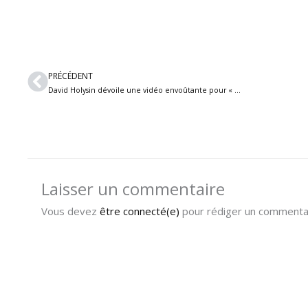
Précédent
PRÉCÉDENT
David Holysin dévoile une vidéo envoûtante pour « A Night in the Desert »
Laisser un commentaire
Vous devez
être connecté(e)
pour rédiger un commentai