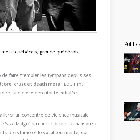
Public
 metal québécois
,
groupe québécois
,
ue de faire trembler les tympans depuis ses
dcore, crust et death metal
. Le 31 mai
oire, une pièce percutante intitulée
à livrer un concentré de violence musicale
es doux
. Malgré sa courte durée, la chanson se
s de rythme et le vocal tourmenté, qui