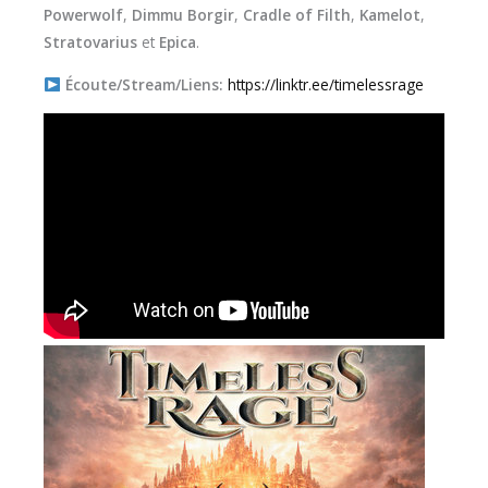
Powerwolf
,
Dimmu Borgir
,
Cradle of Filth
,
Kamelot
,
Stratovarius
et
Epica
.
Écoute/Stream/Liens:
https://linktr.ee/timelessrage