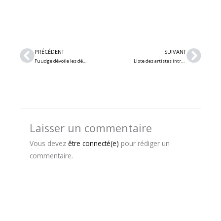
Précédent
Suiv
PRÉCÉDENT
SUIVANT
Fuudge dévoile les détails de « Les horribles », son quatrième album studio
Liste des artistes intronisés au Panthéon des auteurs et compositeurs canadiens le 26 septembre à Montréal
Laisser un commentaire
Vous devez
être connecté(e)
pour rédiger un
commentaire.