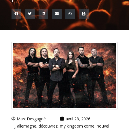
Marc Desgagné
avril 28, 2026
allemagne
,
découvrez
,
my kingdom come
,
nouvel