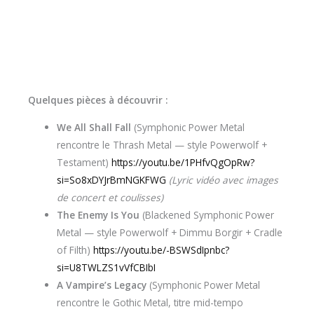
Quelques pièces à découvrir :
We All Shall Fall
(Symphonic Power Metal
rencontre le Thrash Metal — style Powerwolf +
Testament)
https://youtu.be/1PHfvQgOpRw?
si=So8xDYJrBmNGKFWG
(Lyric vidéo avec images
de concert et coulisses)
The Enemy Is You
(Blackened Symphonic Power
Metal — style Powerwolf + Dimmu Borgir + Cradle
of Filth)
https://youtu.be/-BSWSdIpnbc?
si=U8TWLZS1vVfCBIbI
A Vampire’s Legacy
(Symphonic Power Metal
rencontre le Gothic Metal, titre mid-tempo