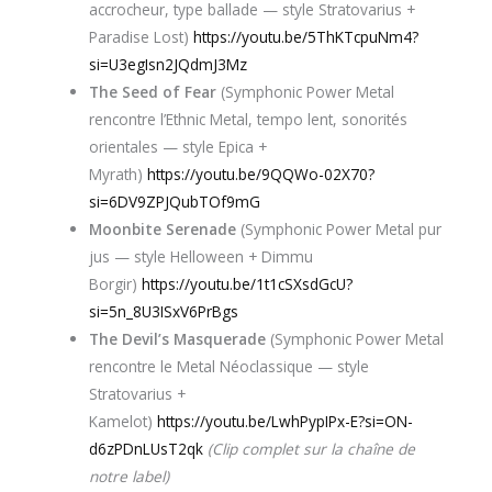
accrocheur, type ballade — style Stratovarius +
Paradise Lost)
https://youtu.be/5ThKTcpuNm4?
si=U3egIsn2JQdmJ3Mz
The Seed of Fear
(Symphonic Power Metal
rencontre l’Ethnic Metal, tempo lent, sonorités
orientales — style Epica +
Myrath)
https://youtu.be/9QQWo-02X70?
si=6DV9ZPJQubTOf9mG
Moonbite Serenade
(Symphonic Power Metal pur
jus — style Helloween + Dimmu
Borgir)
https://youtu.be/1t1cSXsdGcU?
si=5n_8U3ISxV6PrBgs
The Devil’s Masquerade
(Symphonic Power Metal
rencontre le Metal Néoclassique — style
Stratovarius +
Kamelot)
https://youtu.be/LwhPypIPx-E?si=ON-
d6zPDnLUsT2qk
(Clip complet sur la chaîne de
notre label)