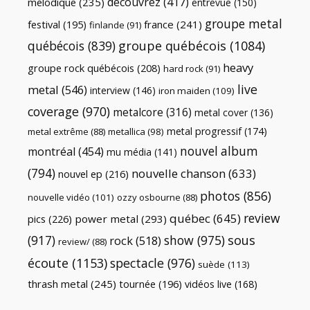
découvrez
(417)
mélodique
(235)
entrevue
(150)
groupe metal
festival
(195)
france
(241)
finlande
(91)
québécois
(839)
groupe québécois
(1084)
heavy
groupe rock québécois
(208)
hard rock
(91)
live
metal
(546)
interview
(146)
iron maiden
(109)
coverage
(970)
metalcore
(316)
metal cover
(136)
metal progressif
(174)
metal extrême
(88)
metallica
(98)
nouvel album
montréal
(454)
mu média
(141)
(794)
nouvelle chanson
(633)
nouvel ep
(216)
photos
(856)
nouvelle vidéo
(101)
ozzy osbourne
(88)
review
québec
(645)
pics
(226)
power metal
(293)
(917)
show
(975)
sous
rock
(518)
review/
(88)
écoute
(1153)
spectacle
(976)
suède
(113)
thrash metal
(245)
tournée
(196)
vidéos live
(168)