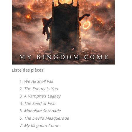
Liste des pièces:
We All Shall Fall
The Enemy Is You
A Vampire’s Legacy
The Seed of Fear
Moonbite Serenade
The Devil’s Masquerade
My Kingdom Come