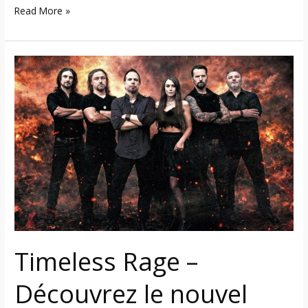
Read More »
Timeless
Rage
–
Découvrez
le
nouvel
album
concept
« My
Kingdom
Come »
Timeless Rage –
du
groupe
Découvrez le nouvel
dark
symphonic