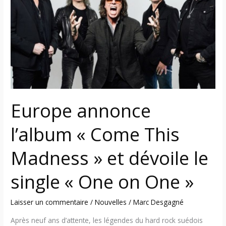
« Come
This
Madness »
et
dévoile
le
single
« One
Europe annonce
on
One »
l’album « Come This
Madness » et dévoile le
single « One on One »
Laisser un commentaire
/
Nouvelles
/
Marc Desgagné
Après neuf ans d’attente, les légendes du hard rock suédois