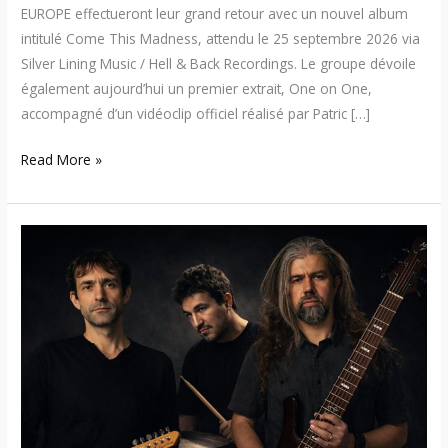
EUROPE effectueront leur grand retour avec un nouvel album
intitulé Come This Madness, attendu le 25 septembre 2026 via
Silver Lining Music / Hell & Back Recordings. Le groupe dévoile
également aujourd’hui un premier extrait, One on One,
accompagné d’un vidéoclip officiel réalisé par Patric […]
Read More »
Sins
of
Shadows
dévoile
« The
Void »,
deuxième
extrait
du