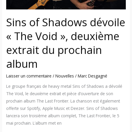
prochain
album
Sins of Shadows dévoile
« The Void », deuxième
extrait du prochain
album
Laisser un commentaire
/
Nouvelles
/
Marc Desgagné
Le groupe français de heavy metal Sins of Shadows a dévoilé
The Void, le deuxième extrait et pièce d’ouverture de son
prochain album The Last Frontier. La chanson est également
offerte sur Spotify, Apple Music et Deezer. Sins of Shadows
lancera son troisième album complet, The Last Frontier, le 5
mai prochain. L’album met en