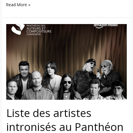
Read More »
Liste
des
artistes
intronisés
au
Panthéon
des
auteurs
et
compositeurs
canadiens
Liste des artistes
le
26
intronisés au Panthéon
septembre
à