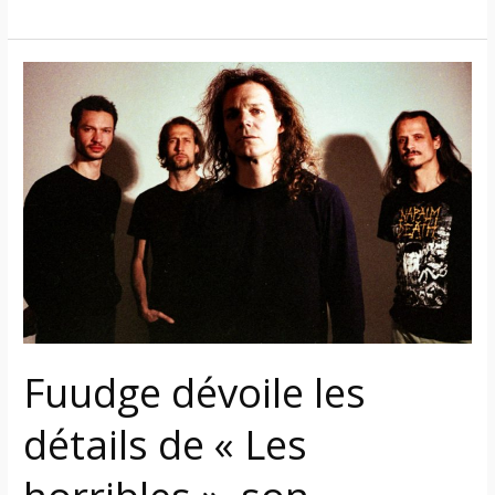
Fuudge
dévoile
les
détails
de
« Les
horribles »,
son
quatrième
album
studio
Fuudge dévoile les
détails de « Les