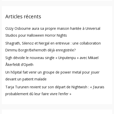
a
r
Articles récents
c
h
Ozzy Osbourne aura sa propre maison hantée à Universal
f
Studios pour Halloween Horror Nights
o
Shagrath, Silenoz et Nergal en entrevue : une collaboration
r
Dimmu Borgir/Behemoth déjà enregistrée?
:
Sigh dévoile le nouveau single « Unputenpu » avec Mikael
Åkerfeldt d’Opeth
Un hôpital fait venir un groupe de power metal pour jouer
devant un patient malade
Tarja Turunen revient sur son départ de Nightwish : « J’aurais
probablement dû leur faire vivre l’enfer »