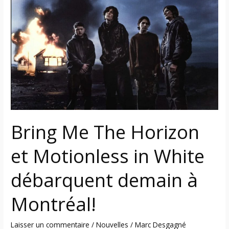
The
Horizon
et
Motionless
in
White
débarquent
demain
à
Bring Me The Horizon
Montréal!
et Motionless in White
débarquent demain à
Montréal!
Laisser un commentaire
/
Nouvelles
/
Marc Desgagné