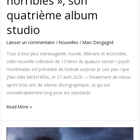
horribles », son
quatrième album
studio
Laisser un commentaire
/
Nouvelles
/
Marc Desgagné
Tour à tour plus extravagante, lourde, littéraire et accessible,
cette nouvelle collection de 13 titres du quatuor stoner / psych
montréalais est précédée de l’extrait surprise Je sais pas c’que
j’fais icitte MONTRÉAL, le 27 avril 2026 — Finalement de retour
après trois ans de silence discographique, ce qui est
considérablement long pour les standards
Read More »
Bring
Me