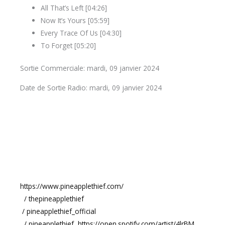
All That’s Left [04:26]
Now It’s Yours [05:59]
Every Trace Of Us [04:30]
To Forget [05:20]
Sortie Commerciale: mardi, 09 janvier 2024
Date de Sortie Radio: mardi, 09 janvier 2024
https://www.pineapplethief.com/
/ thepineapplethief
/ pineapplethief_official
/ pineapplethief
https://open.spotify.com/artist/4lrBM…