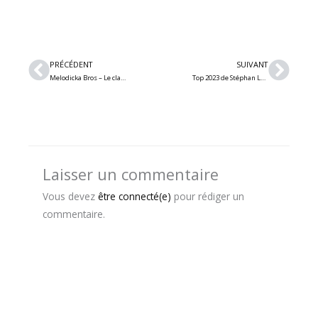
Précédent
Suiv
PRÉCÉDENT
SUIVANT
Melodicka Bros – Le classique « The Phantom of the Opera » en rock/metal électro et une version metal industriel de Taylor Swift
Top 2023 de Stéphan Lévesque – albums metal, EP et melodic hard rock
Laisser un commentaire
Vous devez
être connecté(e)
pour rédiger un
commentaire.