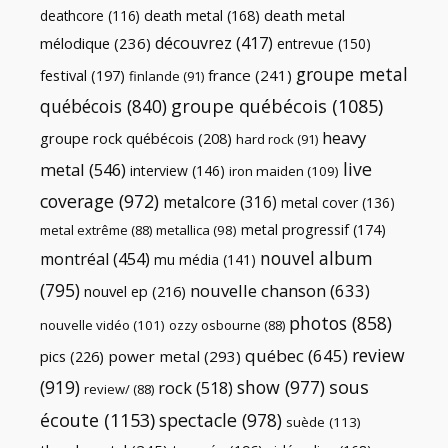
death metal
death metal
(168)
deathcore
(116)
découvrez
(417)
mélodique
(236)
entrevue
(150)
groupe metal
festival
(197)
france
(241)
finlande
(91)
québécois
(840)
groupe québécois
(1085)
heavy
groupe rock québécois
(208)
hard rock
(91)
live
metal
(546)
interview
(146)
iron maiden
(109)
coverage
(972)
metalcore
(316)
metal cover
(136)
metal progressif
(174)
metal extrême
(88)
metallica
(98)
nouvel album
montréal
(454)
mu média
(141)
(795)
nouvelle chanson
(633)
nouvel ep
(216)
photos
(858)
nouvelle vidéo
(101)
ozzy osbourne
(88)
review
québec
(645)
pics
(226)
power metal
(293)
(919)
show
(977)
sous
rock
(518)
review/
(88)
écoute
(1153)
spectacle
(978)
suède
(113)