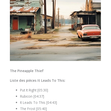
The Pineapple Thief
Liste des pièces It Leads To This:
Put It Right [05:30]
Rubicon [04:37]
It Leads To This [04:43]
The Frost [05:40]