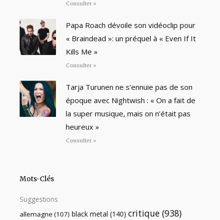
Consulter »
Papa Roach dévoile son vidéoclip pour
« Braindead »: un préquel à « Even If It
Kills Me »
Consulter »
Tarja Turunen ne s’ennuie pas de son
époque avec Nightwish : « On a fait de
la super musique, mais on n’était pas
heureux »
Consulter »
Mots-Clés
Suggestions
critique
(938)
black metal
(140)
allemagne
(107)