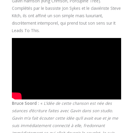
Gavin Harrison (King Crimson, Porcupine Tree).
Complétés par le bassiste Jon Sykes et le claviériste Steve
Kitch, ils ont affiné un son simple mais luxuriant,
discrètement intemporel, qui prend tout son sens sur It
Leads To This.
Bruce Soord :
«
L’idée de cette chanson est née des
séances d’écriture faites avec Gavin dans son studio.
Gavin m’a fait écouter cette idée qu’il avait eue et je me
suis immédiatement connecté à elle, fredonnant
immédiatement ce qui allait devenir le couplet. Je suis