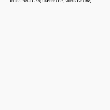
thrash metal
(245)
tournée
(196)
vidéos live
(168)