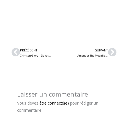
Précédent
Suiv
PRÉCÉDENT
SUIVANT
Crimson Glory – De retour avec deux nouveaux membres et du nouveau matériel
Amongst The Moonlight – Découvrez le 1er album « A Journey Through Darkness » du groupe black metal symphonique atmosphérique
Laisser un commentaire
Vous devez
être connecté(e)
pour rédiger un
commentaire.