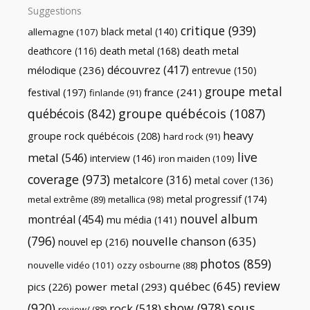
Suggestions
critique
(939)
black metal
(140)
allemagne
(107)
death metal
death metal
(168)
deathcore
(116)
découvrez
(417)
mélodique
(236)
entrevue
(150)
groupe metal
festival
(197)
france
(241)
finlande
(91)
québécois
(842)
groupe québécois
(1087)
heavy
groupe rock québécois
(208)
hard rock
(91)
live
metal
(546)
interview
(146)
iron maiden
(109)
coverage
(973)
metalcore
(316)
metal cover
(136)
metal progressif
(174)
metal extrême
(89)
metallica
(98)
nouvel album
montréal
(454)
mu média
(141)
(796)
nouvelle chanson
(635)
nouvel ep
(216)
photos
(859)
nouvelle vidéo
(101)
ozzy osbourne
(88)
review
québec
(645)
pics
(226)
power metal
(293)
(920)
show
(978)
sous
rock
(518)
review/
(88)