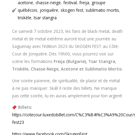
acetone
,
chasse-neige
,
festival
,
freija
,
groupe
québécois
,
jonquière
,
skogen fest
,
sublimatio mortis
,
triskèle
,
tsar stangra
Ce samedi 7 octobre 2023, les fans de black metal, death
metal et de metal extrême auront tout une journée au
Saguenay avec l’édition 2023 du SKOGEN FEST au Côté-
Cour de Jonquière. Dès 19h00, vous pourrez voir sur
scène les formations
Freija (Bulgarie), Tsar Stangra,
Triskèle, Chasse-Neige, Acetone et Sublimatio Mortis
.
Une soirée païenne, de spiritualité, de plaisir et de métal
à ne pas manquer. Skál! Il reste des billets. Ne manque
pas cette soirée, tu en auras amplement pour ton argent!
Billets:
https://cotecour.tuxedobillet.com/C%C3%B4t%C3%A9%20Cour/
fest23
https://www.facebook.com/SkogenFest