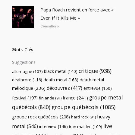
Papa Roach revient en force avec «
Even If It Kills Me »
Consulter »
Mots-Clés
Suggestions
critique
(938)
black metal
(140)
allemagne
(107)
death metal
death metal
(168)
deathcore
(116)
découvrez
(417)
mélodique
(236)
entrevue
(150)
groupe metal
festival
(197)
france
(241)
finlande
(91)
québécois
(840)
groupe québécois
(1085)
heavy
groupe rock québécois
(208)
hard rock
(91)
live
metal
(546)
interview
(146)
iron maiden
(109)