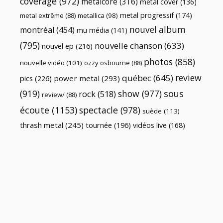
coverage
(972)
metalcore
(316)
metal cover
(136)
metal progressif
(174)
metal extrême
(88)
metallica
(98)
nouvel album
montréal
(454)
mu média
(141)
(795)
nouvelle chanson
(633)
nouvel ep
(216)
photos
(858)
nouvelle vidéo
(101)
ozzy osbourne
(88)
review
québec
(645)
pics
(226)
power metal
(293)
(919)
show
(977)
sous
rock
(518)
review/
(88)
écoute
(1153)
spectacle
(978)
suède
(113)
thrash metal
(245)
tournée
(196)
vidéos live
(168)