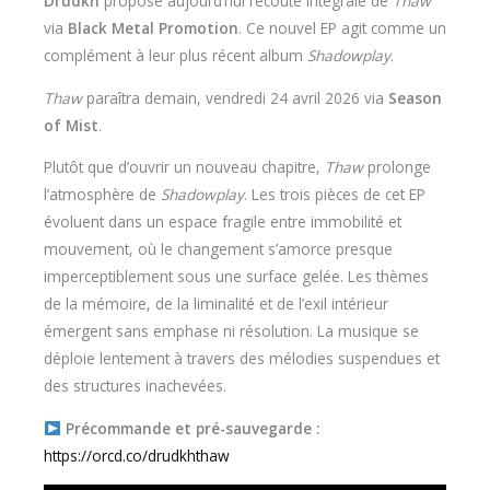
Drudkh
propose aujourd’hui l’écoute intégrale de
Thaw
via
Black Metal Promotion
. Ce nouvel EP agit comme un
complément à leur plus récent album
Shadowplay
.
Thaw
paraîtra demain, vendredi 24 avril 2026 via
Season
of Mist
.
Plutôt que d’ouvrir un nouveau chapitre,
Thaw
prolonge
l’atmosphère de
Shadowplay
. Les trois pièces de cet EP
évoluent dans un espace fragile entre immobilité et
mouvement, où le changement s’amorce presque
imperceptiblement sous une surface gelée. Les thèmes
de la mémoire, de la liminalité et de l’exil intérieur
émergent sans emphase ni résolution. La musique se
déploie lentement à travers des mélodies suspendues et
des structures inachevées.
Précommande et pré-sauvegarde :
https://orcd.co/drudkhthaw