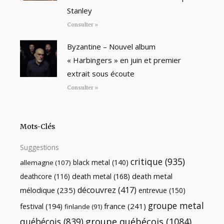
Stanley
Consulter »
Byzantine – Nouvel album
« Harbingers » en juin et premier
extrait sous écoute
Consulter »
Mots-Clés
Suggestions
critique
(935)
black metal
(140)
allemagne
(107)
death metal
death metal
(168)
deathcore
(116)
découvrez
(417)
mélodique
(235)
entrevue
(150)
groupe metal
festival
(194)
france
(241)
finlande
(91)
québécois
(839)
groupe québécois
(1084)