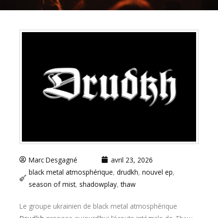
Marc Desgagné
avril 23, 2026
black metal atmosphérique
,
drudkh
,
nouvel ep
,
season of mist
,
shadowplay
,
thaw
Le groupe ukrainien de black metal atmosphérique