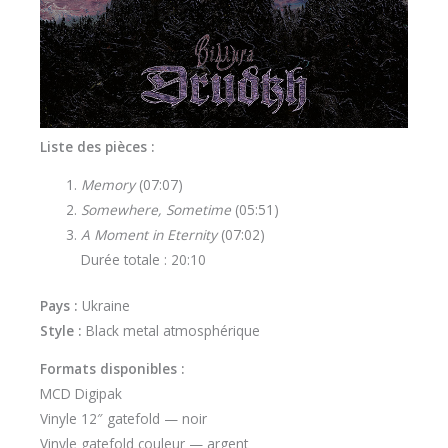
Liste des pièces :
Memory
(07:07)
Somewhere, Sometime
(05:51)
A Moment in Eternity
(07:02)
Durée totale : 20:10
Pays :
Ukraine
Style :
Black metal atmosphérique
Formats disponibles :
MCD Digipak
Vinyle 12″ gatefold — noir
Vinyle gatefold couleur — argent