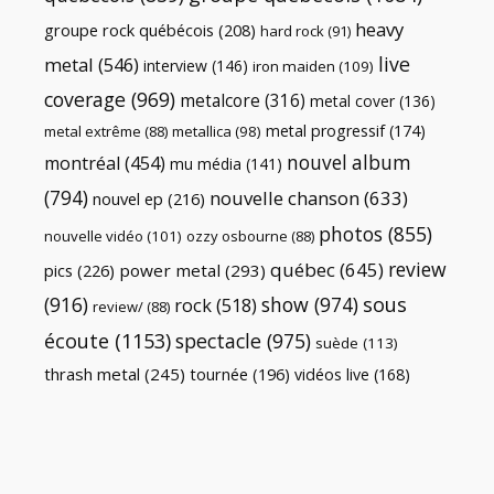
heavy
groupe rock québécois
(208)
hard rock
(91)
live
metal
(546)
interview
(146)
iron maiden
(109)
coverage
(969)
metalcore
(316)
metal cover
(136)
metal progressif
(174)
metal extrême
(88)
metallica
(98)
nouvel album
montréal
(454)
mu média
(141)
(794)
nouvelle chanson
(633)
nouvel ep
(216)
photos
(855)
nouvelle vidéo
(101)
ozzy osbourne
(88)
review
québec
(645)
pics
(226)
power metal
(293)
(916)
show
(974)
sous
rock
(518)
review/
(88)
écoute
(1153)
spectacle
(975)
suède
(113)
thrash metal
(245)
tournée
(196)
vidéos live
(168)