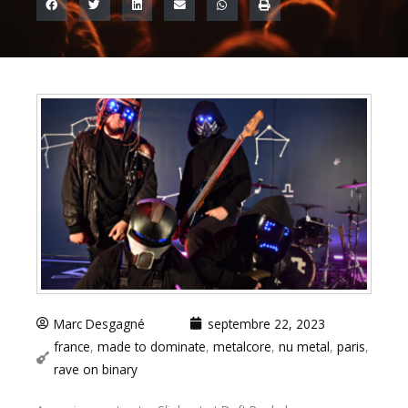
Marc Desgagné
septembre 22, 2023
france
,
made to dominate
,
metalcore
,
nu metal
,
paris
,
rave on binary