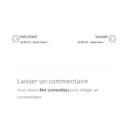
Précédent
Suiv
PRÉCÉDENT
SUIVANT
23:09:22 – Earth Altar / Sun Below / Bootlegger (Québec)
23:09:22 – Aeternam / Warning Sign / Solemn Vision (Québec)
Laisser un commentaire
Vous devez
être connecté(e)
pour rédiger un
commentaire.