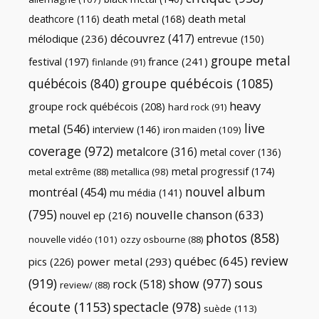
death metal
death metal
(168)
deathcore
(116)
découvrez
(417)
mélodique
(236)
entrevue
(150)
groupe metal
festival
(197)
france
(241)
finlande
(91)
québécois
(840)
groupe québécois
(1085)
heavy
groupe rock québécois
(208)
hard rock
(91)
live
metal
(546)
interview
(146)
iron maiden
(109)
coverage
(972)
metalcore
(316)
metal cover
(136)
metal progressif
(174)
metal extrême
(88)
metallica
(98)
nouvel album
montréal
(454)
mu média
(141)
(795)
nouvelle chanson
(633)
nouvel ep
(216)
photos
(858)
nouvelle vidéo
(101)
ozzy osbourne
(88)
review
québec
(645)
pics
(226)
power metal
(293)
(919)
show
(977)
sous
rock
(518)
review/
(88)
écoute
(1153)
spectacle
(978)
suède
(113)