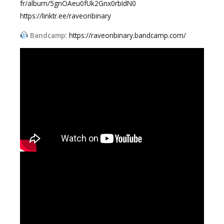
fr/album/5gnOAeu0fUk2Gnx0rbIdN0
https://linktr.ee/raveonbinary
Bandcamp:
https://raveonbinary.bandcamp.com/