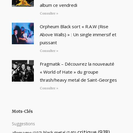
album ce vendredi
Consulter »
Orpheum Black sort « R.A.W (Rise
Above Walls) » : Un single immersif et
puissant
Consulter »
Fragmatik – Découvrez la nouveauté
« World of Hate » du groupe
thrash/heavy metal de Saint-Georges
Consulter »
Mots-Clés
Suggestions
critique
(938)
black metal
(140)
allemagne
(107)