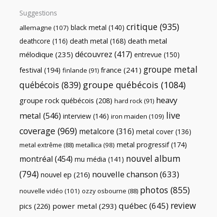
Suggestions
critique
(935)
black metal
(140)
allemagne
(107)
death metal
death metal
(168)
deathcore
(116)
découvrez
(417)
mélodique
(235)
entrevue
(150)
groupe metal
festival
(194)
france
(241)
finlande
(91)
québécois
(839)
groupe québécois
(1084)
heavy
groupe rock québécois
(208)
hard rock
(91)
live
metal
(546)
interview
(146)
iron maiden
(109)
coverage
(969)
metalcore
(316)
metal cover
(136)
metal progressif
(174)
metal extrême
(88)
metallica
(98)
nouvel album
montréal
(454)
mu média
(141)
(794)
nouvelle chanson
(633)
nouvel ep
(216)
photos
(855)
nouvelle vidéo
(101)
ozzy osbourne
(88)
review
québec
(645)
pics
(226)
power metal
(293)