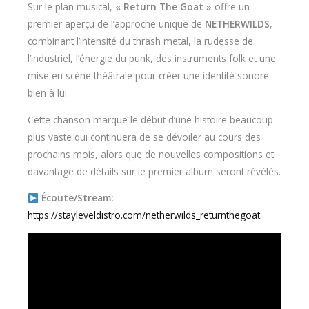
Sur le plan musical,
« Return The Goat »
offre un
premier aperçu de l’approche unique de
NETHERWILDS
,
combinant l’intensité du thrash metal, la rudesse de
l’industriel, l’énergie du punk, des instruments folk et une
mise en scène théâtrale pour créer une identité sonore
bien à lui.
Cette chanson marque le début d’une histoire beaucoup
plus vaste qui continuera de se dévoiler au cours des
prochains mois, alors que de nouvelles compositions et
davantage de détails sur le premier album seront révélés.
Écoute/Stream:
https://stayleveldistro.com/netherwilds_returnthegoat