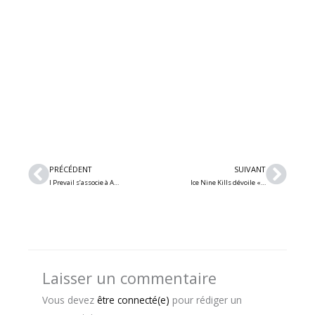
Précédent
Suiv
PRÉCÉDENT
SUIVANT
I Prevail s’associe à Amira Elfeky sur le nouveau simple « Paradise »
Ice Nine Kills dévoile « Play Dead », une nouvelle chanson en collaboration avec Dead by Daylight
Laisser un commentaire
Vous devez
être connecté(e)
pour rédiger un