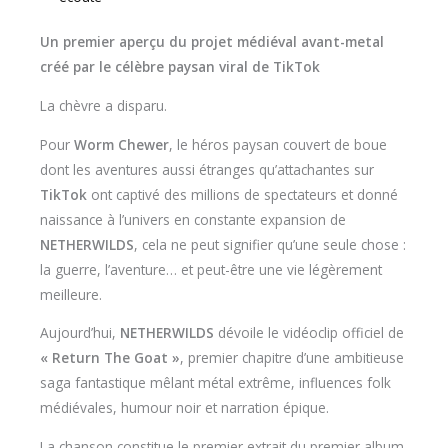
Un premier aperçu du projet médiéval avant-metal
créé par le célèbre paysan viral de TikTok
La chèvre a disparu.
Pour
Worm Chewer
, le héros paysan couvert de boue
dont les aventures aussi étranges qu’attachantes sur
TikTok
ont captivé des millions de spectateurs et donné
naissance à l’univers en constante expansion de
NETHERWILDS
, cela ne peut signifier qu’une seule chose :
la guerre, l’aventure… et peut-être une vie légèrement
meilleure.
Aujourd’hui,
NETHERWILDS
dévoile le vidéoclip officiel de
« Return The Goat »
, premier chapitre d’une ambitieuse
saga fantastique mêlant métal extrême, influences folk
médiévales, humour noir et narration épique.
La chanson constitue le premier extrait du premier album