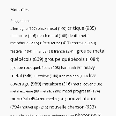
Mots-Clés
Suggestions
critique
(935)
black metal
(140)
allemagne
(107)
death metal
death metal
(168)
deathcore
(116)
découvrez
(417)
mélodique
(235)
entrevue
(150)
groupe metal
festival
(194)
france
(241)
finlande
(91)
québécois
(839)
groupe québécois
(1084)
heavy
groupe rock québécois
(208)
hard rock
(91)
live
metal
(546)
interview
(146)
iron maiden
(109)
coverage
(969)
metalcore
(316)
metal cover
(136)
metal progressif
(174)
metal extrême
(88)
metallica
(98)
nouvel album
montréal
(454)
mu média
(141)
(794)
nouvelle chanson
(633)
nouvel ep
(216)
photos
(855)
nouvelle vidéo
(101)
ozzy osbourne
(88)