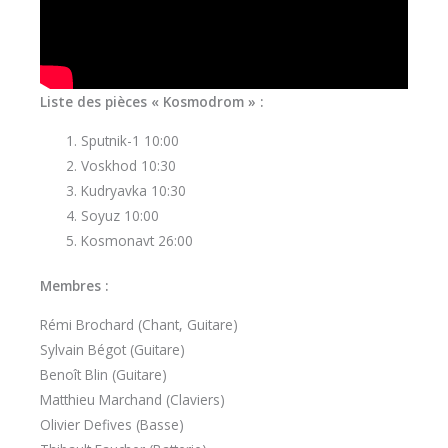
Liste des pièces « Kosmodrom » :
Sputnik-1 10:00
Voskhod 10:30
Kudryavka 10:30
Soyuz 10:00
Kosmonavt 26:00
Membres :
Rémi Brochard (Chant, Guitare)
Sylvain Bégot (Guitare)
Benoît Blin (Guitare)
Matthieu Marchand (Claviers)
Olivier Defives (Basse)