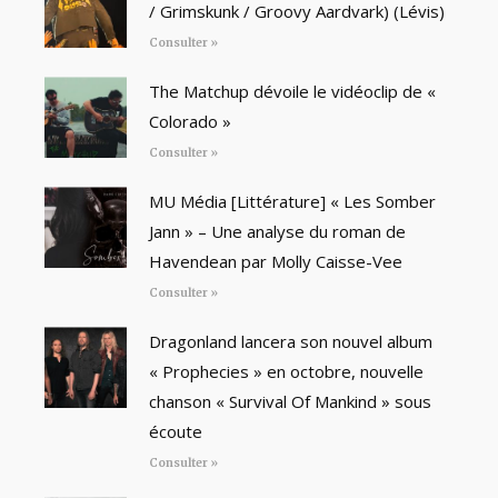
/ Grimskunk / Groovy Aardvark) (Lévis)
Consulter »
The Matchup dévoile le vidéoclip de «
Colorado »
Consulter »
MU Média [Littérature] « Les Somber
Jann » – Une analyse du roman de
Havendean par Molly Caisse-Vee
Consulter »
Dragonland lancera son nouvel album
« Prophecies » en octobre, nouvelle
chanson « Survival Of Mankind » sous
écoute
Consulter »