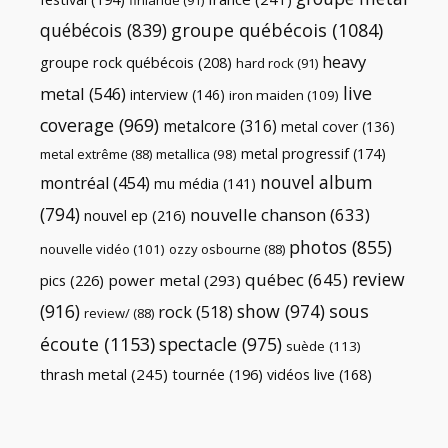
québécois
(839)
groupe québécois
(1084)
heavy
groupe rock québécois
(208)
hard rock
(91)
live
metal
(546)
interview
(146)
iron maiden
(109)
coverage
(969)
metalcore
(316)
metal cover
(136)
metal progressif
(174)
metal extrême
(88)
metallica
(98)
nouvel album
montréal
(454)
mu média
(141)
(794)
nouvelle chanson
(633)
nouvel ep
(216)
photos
(855)
nouvelle vidéo
(101)
ozzy osbourne
(88)
review
québec
(645)
pics
(226)
power metal
(293)
(916)
show
(974)
sous
rock
(518)
review/
(88)
écoute
(1153)
spectacle
(975)
suède
(113)
thrash metal
(245)
tournée
(196)
vidéos live
(168)