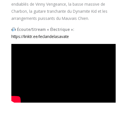
endiablés de Vinny Vengeance, la basse massive de
Charbon, la guitare tranchante du Dynamite Kid et les
arrangements puissants du Mauvais Chien.
Écoute/Stream « Électrique »:
https://linktr.ee/leclandelasavate