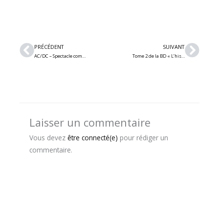
Précédent
Suiv
PRÉCÉDENT
SUIVANT
AC/DC – Spectacle complet et setlist du premier spectacle de la nouvelle tournée « Power Up »
Tome 2 de la BD « L’histoire de 5 grands groupes Metal du Québec » – Tous les groupes metal québécois annoncés
Laisser un commentaire
Vous devez
être connecté(e)
pour rédiger un
commentaire.