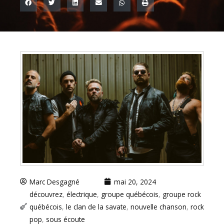
Marc Desgagné
mai 20, 2024
découvrez
,
électrique
,
groupe québécois
,
groupe rock
québécois
,
le clan de la savate
,
nouvelle chanson
,
rock
pop
,
sous écoute