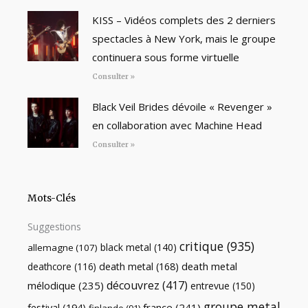
KISS – Vidéos complets des 2 derniers
spectacles à New York, mais le groupe
continuera sous forme virtuelle
Consulter »
Black Veil Brides dévoile « Revenger »
en collaboration avec Machine Head
Consulter »
Mots-Clés
Suggestions
critique
(935)
black metal
(140)
allemagne
(107)
death metal
death metal
(168)
deathcore
(116)
découvrez
(417)
mélodique
(235)
entrevue
(150)
groupe metal
festival
(194)
france
(241)
finlande
(91)