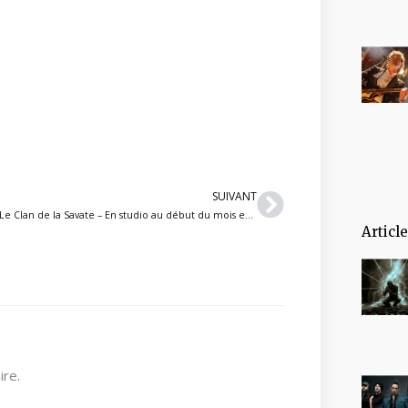
Suivant
SUIVANT
Le Clan de la Savate – En studio au début du mois et plus récent single « Électrique » sous écoute
Articl
re.