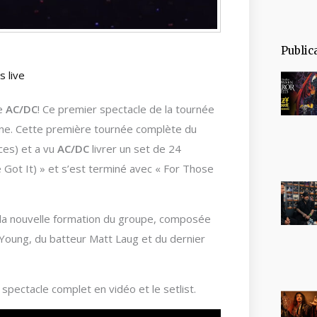
Public
s live
de
AC/DC
! Ce premier spectacle de la tournée
agne. Cette première tournée complète du
ces) et a vu
AC/DC
livrer un set de 24
Got It) » et s’est terminé avec « For Those
la nouvelle formation du groupe, composée
 Young, du batteur Matt Laug et du dernier
spectacle complet en vidéo et le setlist.