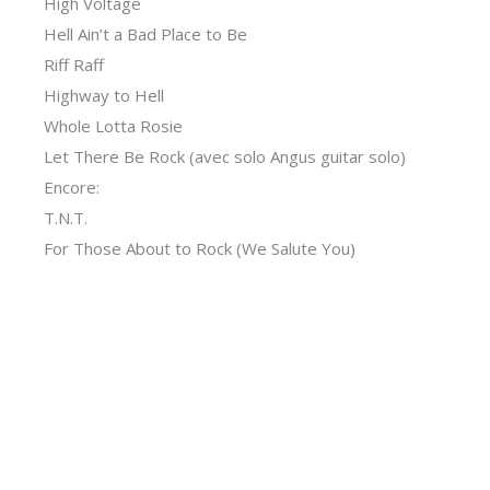
High Voltage
Hell Ain’t a Bad Place to Be
Riff Raff
Highway to Hell
Whole Lotta Rosie
Let There Be Rock (avec solo Angus guitar solo)
Encore:
T.N.T.
For Those About to Rock (We Salute You)