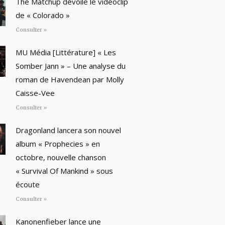
The Matchup dévoile le vidéoclip
de « Colorado »
Consulter »
MU Média [Littérature] « Les
Somber Jann » – Une analyse du
roman de Havendean par Molly
Caisse-Vee
Consulter »
Dragonland lancera son nouvel
album « Prophecies » en
octobre, nouvelle chanson
« Survival Of Mankind » sous
écoute
Consulter »
Kanonenfieber lance une