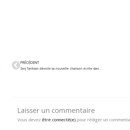
Précédent
PRÉCÉDENT
Serj Tankian dévoile sa nouvelle chanson écrite dans les débuts de System of a Down
Laisser un commentaire
Vous devez
être connecté(e)
pour rédiger un commentai