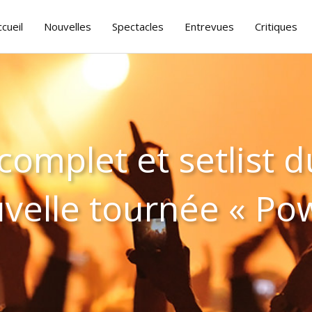
ccueil
Nouvelles
Spectacles
Entrevues
Critiques
complet et setlist 
uvelle tournée « Po