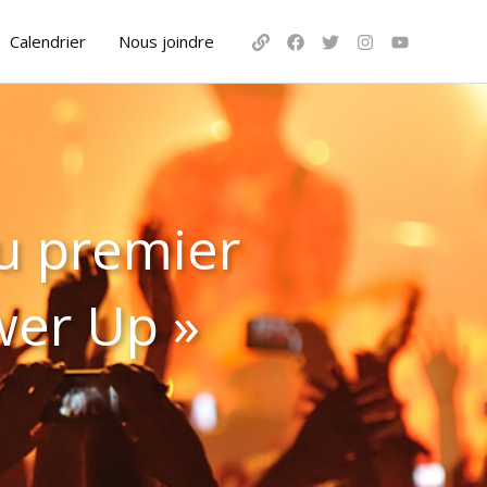
Calendrier
Nous joindre
du premier
wer Up »