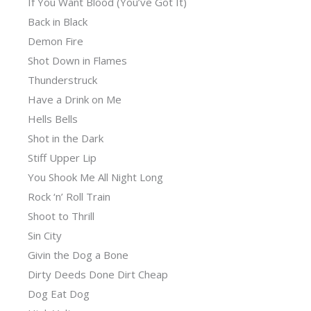
If You Want Blood (You’ve Got It)
Back in Black
Demon Fire
Shot Down in Flames
Thunderstruck
Have a Drink on Me
Hells Bells
Shot in the Dark
Stiff Upper Lip
You Shook Me All Night Long
Rock ‘n’ Roll Train
Shoot to Thrill
Sin City
Givin the Dog a Bone
Dirty Deeds Done Dirt Cheap
Dog Eat Dog