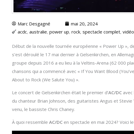
Marc Desgagné
mai 20, 2024
acdc
,
australie
,
power up
,
rock
,
spectacle complet
,
vidéo
Début de la nouvelle tournée européenne « Power Up », 
s’est déroulé le 17 mai dernier à Gelsenkirchen, en Allem
groupe depuis 2016 a eu lieu à la Veltins-Arena (62 000 pla
chansons qui a commencé avec « If You Want Blood (You’ve 
About to Rock (We Salute You) ».
Le concert de Gelsenkirchen était le premier d’
AC/DC
avec 
du chanteur Brian Johnson, des guitaristes Angus et Stevie
venu, le bassiste Chris Chaney.
À quoi ressemble
AC/DC
en spectacle en mai 2024? Voici le 