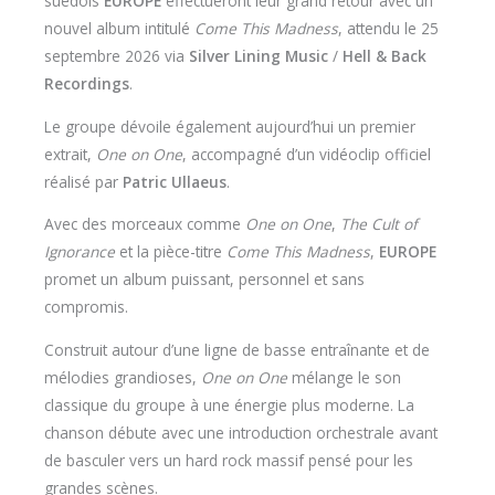
suédois
EUROPE
effectueront leur grand retour avec un
nouvel album intitulé
Come This Madness
, attendu le 25
septembre 2026 via
Silver Lining Music
/
Hell & Back
Recordings
.
Le groupe dévoile également aujourd’hui un premier
extrait,
One on One
, accompagné d’un vidéoclip officiel
réalisé par
Patric Ullaeus
.
Avec des morceaux comme
One on One
,
The Cult of
Ignorance
et la pièce-titre
Come This Madness
,
EUROPE
promet un album puissant, personnel et sans
compromis.
Construit autour d’une ligne de basse entraînante et de
mélodies grandioses,
One on One
mélange le son
classique du groupe à une énergie plus moderne. La
chanson débute avec une introduction orchestrale avant
de basculer vers un hard rock massif pensé pour les
grandes scènes.