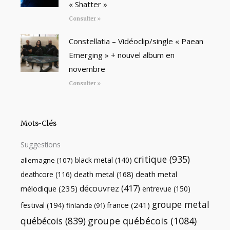
« Shatter »
Consulter »
Constellatia – Vidéoclip/single « Paean
Emerging » + nouvel album en
novembre
Consulter »
Mots-Clés
Suggestions
critique
(935)
black metal
(140)
allemagne
(107)
death metal
death metal
(168)
deathcore
(116)
découvrez
(417)
mélodique
(235)
entrevue
(150)
groupe metal
festival
(194)
france
(241)
finlande
(91)
québécois
(839)
groupe québécois
(1084)