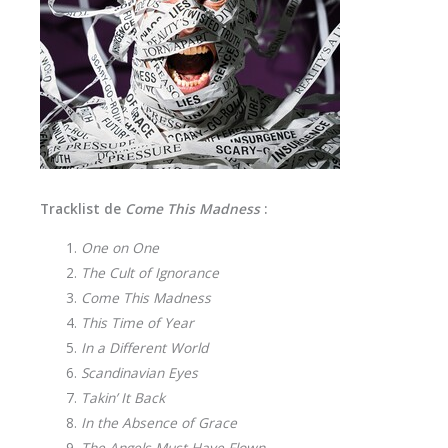
Tracklist de
Come This Madness
:
One on One
The Cult of Ignorance
Come This Madness
This Time of Year
In a Different World
Scandinavian Eyes
Takin’ It Back
In the Absence of Grace
The Angels Must Have Flown