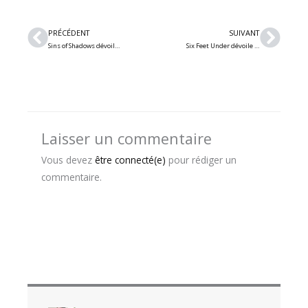
Précédent
Suiv
PRÉCÉDENT
SUIVANT
Sins of Shadows dévoile « The Void », deuxième extrait du prochain album
Six Feet Under dévoile le vidéoclip de « Mister Blood And Guts »; l’album « Next To Die » disponible maintenant!
Laisser un commentaire
Vous devez
être connecté(e)
pour rédiger un
commentaire.