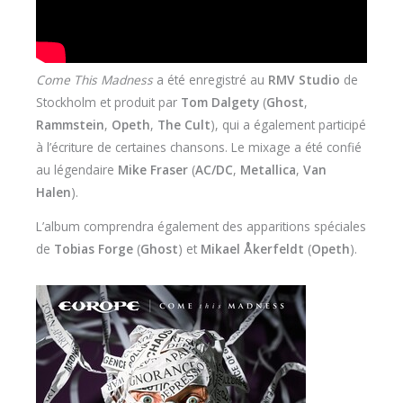
Come This Madness
a été enregistré au
RMV Studio
de
Stockholm et produit par
Tom Dalgety
(
Ghost
,
Rammstein
,
Opeth
,
The Cult
), qui a également participé
à l’écriture de certaines chansons. Le mixage a été confié
au légendaire
Mike Fraser
(
AC/DC
,
Metallica
,
Van
Halen
).
L’album comprendra également des apparitions spéciales
de
Tobias Forge
(
Ghost
) et
Mikael Åkerfeldt
(
Opeth
).