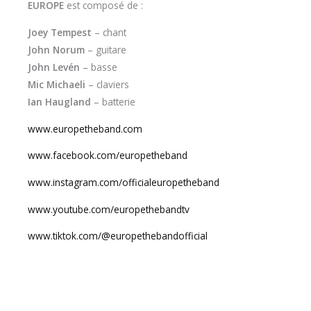
EUROPE
est composé de :
Joey Tempest
– chant
John Norum
– guitare
John Levén
– basse
Mic Michaeli
– claviers
Ian Haugland
– batterie
www.europetheband.com
www.facebook.com/europetheband
www.instagram.com/officialeuropetheband
www.youtube.com/europethebandtv
www.tiktok.com/@europethebandofficial