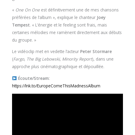
«
One On One
est définitivement une de mes chansons
préférées de l’album », explique le chanteur
Joey
Tempest
. « L’énergie et le feeling sont frais, mais
certaines mélodies me ramènent directement aux débuts
du groupe. »
Le vidéoclip met en vedette l’acteur
Peter Stormare
(
Fargo
,
The Big Lebowski
,
Minority Report
), dans une
approche plus cinématographique et dépouillée.
Écoute/Stream:
https://lnk.to/EuropeComeThisMadnessAlbum