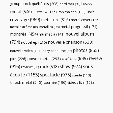
heavy
groupe rock québécois
(208)
hard rock
(91)
live
metal
(546)
interview
(146)
iron maiden
(109)
coverage
(969)
metalcore
(316)
metal cover
(136)
metal progressif
(174)
metal extrême
(88)
metallica
(98)
nouvel album
montréal
(454)
mu média
(141)
(794)
nouvelle chanson
(633)
nouvel ep
(216)
photos
(855)
nouvelle vidéo
(101)
ozzy osbourne
(88)
review
québec
(645)
pics
(226)
power metal
(293)
(916)
show
(974)
sous
rock
(518)
review/
(88)
écoute
(1153)
spectacle
(975)
suède
(113)
thrash metal
(245)
tournée
(196)
vidéos live
(168)