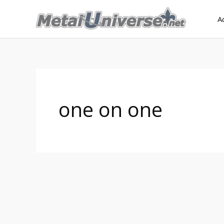
Aller
A
au
contenu
one on one