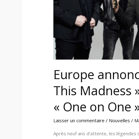
le
single
« One
on
One »
Europe annonc
This Madness » 
« One on One 
Laisser un commentaire
/
Nouvelles
/
M
Après neuf ans d’attente, les légendes