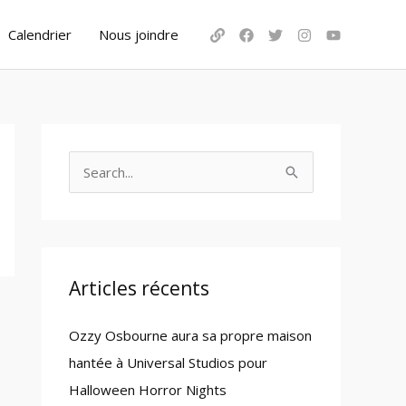
Calendrier
Nous joindre
S
e
a
r
c
Articles récents
h
Ozzy Osbourne aura sa propre maison
f
hantée à Universal Studios pour
o
Halloween Horror Nights
r