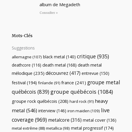
album de Megadeth
Consulter »
Mots-Clés
Suggestions
critique
(935)
black metal
(140)
allemagne
(107)
death metal
death metal
(168)
deathcore
(116)
découvrez
(417)
mélodique
(235)
entrevue
(150)
groupe metal
festival
(194)
france
(241)
finlande
(91)
québécois
(839)
groupe québécois
(1084)
heavy
groupe rock québécois
(208)
hard rock
(91)
live
metal
(546)
interview
(146)
iron maiden
(109)
coverage
(969)
metalcore
(316)
metal cover
(136)
metal progressif
(174)
metal extrême
(88)
metallica
(98)