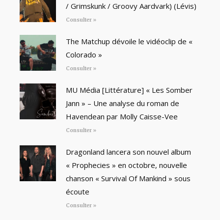
/ Grimskunk / Groovy Aardvark) (Lévis)
Consulter »
The Matchup dévoile le vidéoclip de «
Colorado »
Consulter »
MU Média [Littérature] « Les Somber
Jann » – Une analyse du roman de
Havendean par Molly Caisse-Vee
Consulter »
Dragonland lancera son nouvel album
« Prophecies » en octobre, nouvelle
chanson « Survival Of Mankind » sous
écoute
Consulter »