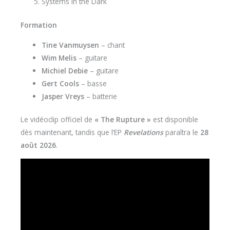
Systems in the Dark
Formation
Tine Vanmuysen
– chant
Wim Melis
– guitare
Michiel Debie
– guitare
Gert Cools
– basse
Jasper Vreys
– batterie
Le vidéoclip officiel de
« The Rupture »
est disponible
dès maintenant, tandis que l’EP
Revelations
paraîtra le
28
août 2026
.