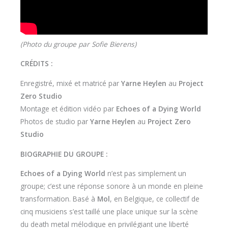
(Photo du groupe par Sofie Bierens)
CRÉDITS :
Enregistré, mixé et matricé par
Yarne Heylen
au
Project
Zero Studio
Montage et édition vidéo par
Echoes of a Dying World
Photos de studio par
Yarne Heylen
au
Project Zero
Studio
BIOGRAPHIE DU GROUPE :
Echoes of a Dying World
n’est pas simplement un
groupe; c’est une réponse sonore à un monde en pleine
transformation. Basé à
Mol
, en Belgique, ce collectif de
cinq musiciens s’est taillé une place unique sur la scène
du death metal mélodique en privilégiant une liberté