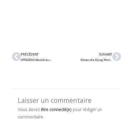
Précédent
Suiv
PRÉCÉDENT
SUIVANT
OFF&DEAD dévoile la vidéo lyrique de son plus récent single « I Always Forget »
Echoes of a Dying World – Découvrez le nouveau single « The Rupture » : death metal mélodique belge
Laisser un commentaire
Vous devez
être connecté(e)
pour rédiger un
commentaire.