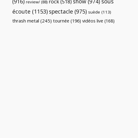
(916)
show
(974)
sous
rock
(518)
review/
(88)
écoute
(1153)
spectacle
(975)
suède
(113)
thrash metal
(245)
tournée
(196)
vidéos live
(168)