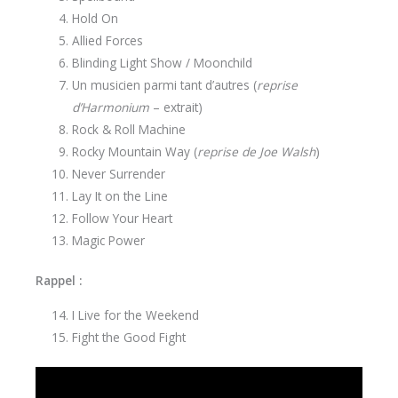
Hold On
Allied Forces
Blinding Light Show / Moonchild
Un musicien parmi tant d’autres (
reprise
d’Harmonium
– extrait)
Rock & Roll Machine
Rocky Mountain Way (
reprise de Joe Walsh
)
Never Surrender
Lay It on the Line
Follow Your Heart
Magic Power
Rappel :
I Live for the Weekend
Fight the Good Fight