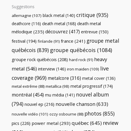
Suggestions
critique
(935)
black metal
(140)
allemagne
(107)
death metal
death metal
(168)
deathcore
(116)
découvrez
(417)
mélodique
(235)
entrevue
(150)
groupe metal
festival
(194)
france
(241)
finlande
(91)
québécois
(839)
groupe québécois
(1084)
heavy
groupe rock québécois
(208)
hard rock
(91)
live
metal
(546)
interview
(146)
iron maiden
(109)
coverage
(969)
metalcore
(316)
metal cover
(136)
metal progressif
(174)
metal extrême
(88)
metallica
(98)
nouvel album
montréal
(454)
mu média
(141)
(794)
nouvelle chanson
(633)
nouvel ep
(216)
photos
(855)
nouvelle vidéo
(101)
ozzy osbourne
(88)
review
québec
(645)
pics
(226)
power metal
(293)