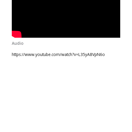
Audio
https://www.youtube.com/watch?v=L35yA8VpN6o