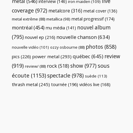
live
metal
(546)
interview
(146)
iron maiden
(109)
coverage
(972)
metalcore
(316)
metal cover
(136)
metal progressif
(174)
metal extrême
(88)
metallica
(98)
nouvel album
montréal
(454)
mu média
(141)
(795)
nouvelle chanson
(634)
nouvel ep
(216)
photos
(858)
nouvelle vidéo
(101)
ozzy osbourne
(88)
review
québec
(645)
pics
(226)
power metal
(293)
(919)
show
(977)
sous
rock
(518)
review/
(88)
écoute
(1153)
spectacle
(978)
suède
(113)
thrash metal
(245)
tournée
(196)
vidéos live
(168)