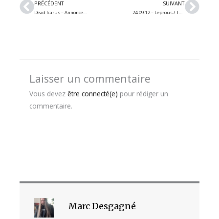
Précédent
Suiv
PRÉCÉDENT
SUIVANT
Dead Icarus – Annonce la sortie de son premier album avec Alex Varkatzas (ancien chanteur de Atreyu) + nouveau single
24:09:12 – Leprous / TWIABP / Fight The Fight (Montréal)
Laisser un commentaire
Vous devez
être connecté(e)
pour rédiger un
commentaire.
Marc Desgagné