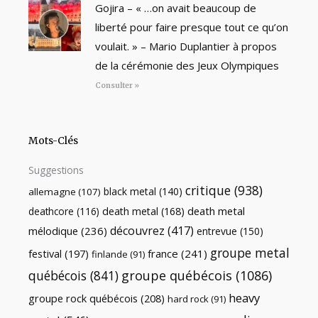
Gojira – « …on avait beaucoup de
liberté pour faire presque tout ce qu’on
voulait. » – Mario Duplantier à propos
de la cérémonie des Jeux Olympiques
Consulter »
Mots-Clés
Suggestions
critique
(938)
black metal
(140)
allemagne
(107)
death metal
death metal
(168)
deathcore
(116)
découvrez
(417)
mélodique
(236)
entrevue
(150)
groupe metal
festival
(197)
france
(241)
finlande
(91)
québécois
(841)
groupe québécois
(1086)
heavy
groupe rock québécois
(208)
hard rock
(91)