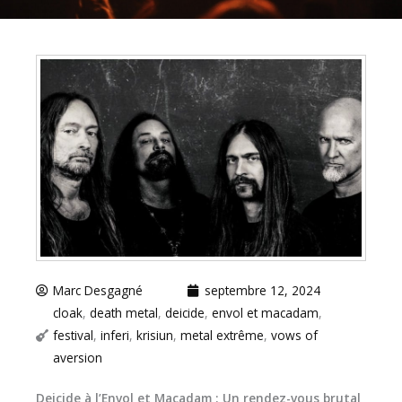
Marc Desgagné
septembre 12, 2024
cloak
,
death metal
,
deicide
,
envol et macadam
,
festival
,
inferi
,
krisiun
,
metal extrême
,
vows of
aversion
Deicide à l’Envol et Macadam : Un rendez-vous brutal