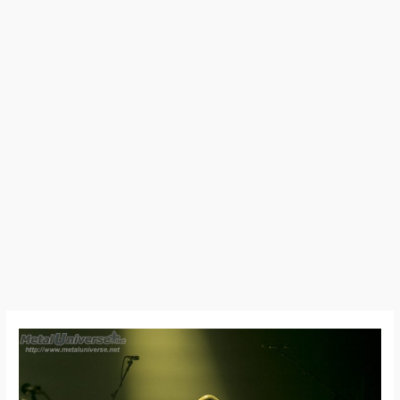
24:09:12
–
Leprous