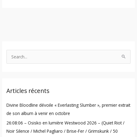
S
e
a
r
Articles récents
c
h
Divine Bloodline dévoile « Everlasting Slumber », premier extrait
f
de son album à venir en octobre
o
26:08:06 – Osisko en lumière Westwood 2026 – (Quiet Riot /
r
Noir Silence / Michel Pagliaro / Brise-Fer / Grimskunk / 50
: