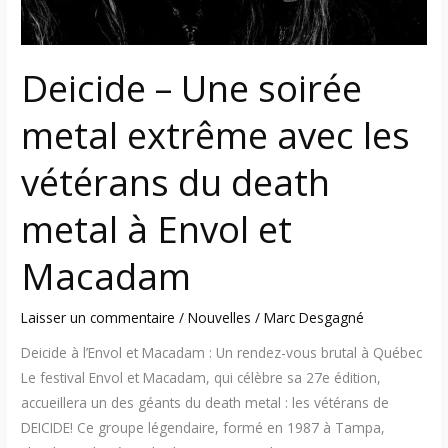
vétérans
du
death
Deicide – Une soirée
metal
à
metal extrême avec les
Envol
et
vétérans du death
Macadam
metal à Envol et
Macadam
Laisser un commentaire
/
Nouvelles
/
Marc Desgagné
Deicide à l’Envol et Macadam : Un rendez-vous brutal à Québec
Le festival Envol et Macadam, qui célèbre sa 27e édition,
accueillera un des géants du death metal : les vétérans de
DEICIDE! Ce groupe légendaire, formé en 1987 à Tampa,