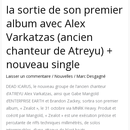
Varkatzas
la sortie de son premier
(ancien
chanteur
album avec Alex
de
Atreyu)
Varkatzas (ancien
+
nouveau
chanteur de Atreyu) +
single
nouveau single
Laisser un commentaire
/
Nouvelles
/
Marc Desgagné
DEAD ICARUS, le nouveau groupe de l’ancien chanteur
d’ATREYU Alex Varkatzas, ainsi que Gabe Mangold
d’ENTERPRISE EARTH et Brandon Zackey, sortira son premier
album, « Zealot », le 31 octobre via MNRK Heavy. Produit et
coécrit par Mangold, « Zealot » est une exécution précise et
percutante de riffs techniques millimétrés, de solos
interminables, d’une attaque de blast beats