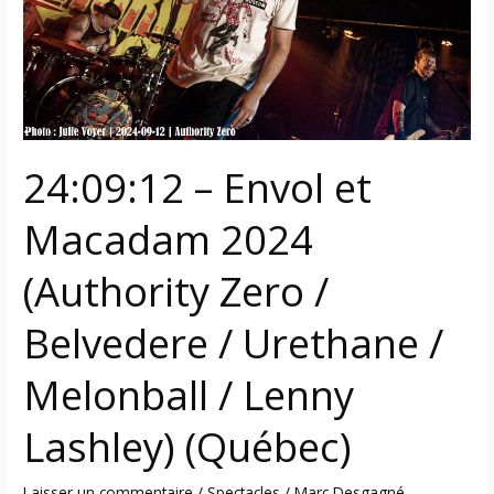
(Authority
Zero
/
Belvedere
/
Urethane
24:09:12 – Envol et
/
Melonball
Macadam 2024
/
Lenny
(Authority Zero /
Lashley)
(Québec)
Belvedere / Urethane /
Melonball / Lenny
Lashley) (Québec)
Laisser un commentaire
/
Spectacles
/
Marc Desgagné