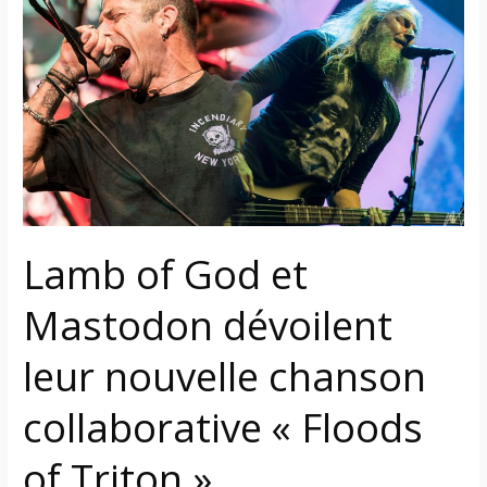
God
et
Mastodon
dévoilent
leur
nouvelle
chanson
collaborative
« Floods
Lamb of God et
of
Triton »
Mastodon dévoilent
leur nouvelle chanson
collaborative « Floods
of Triton »