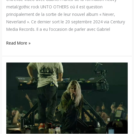
metal/gothic rock UNTO OTHERS où il est question
principalement de la sortie de leur nouvel album « Never,
Neverland ». Ce dernier sort le 20 septembre 2024 via Century
Media Records. Il a eu l’occasion de parler avec Gabriel
Read More »
Linkin
Park
–
Des
séquences
en
coulisse
lors
de
leur