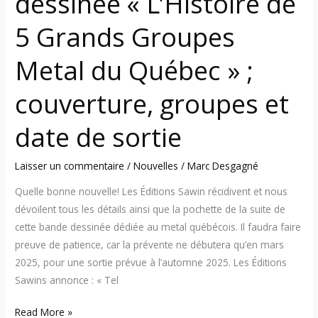
dessinée « L’Histoire de
;
5 Grands Groupes
couverture,
groupes
Metal du Québec » ;
et
date
couverture, groupes et
de
sortie
date de sortie
Laisser un commentaire
/
Nouvelles
/
Marc Desgagné
Quelle bonne nouvelle! Les Éditions Sawin récidivent et nous
dévoilent tous les détails ainsi que la pochette de la suite de
cette bande dessinée dédiée au metal québécois. Il faudra faire
preuve de patience, car la prévente ne débutera qu’en mars
2025, pour une sortie prévue à l’automne 2025. Les Éditions
Sawins annonce : « Tel
Read More »