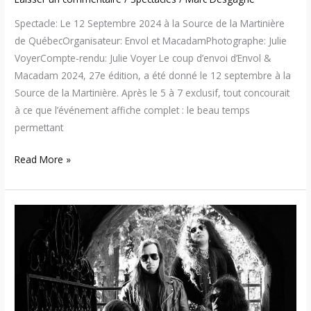
Spectacle: Le 12 Septembre 2024 à la Source de la Martinière
de QuébecOrganisateur: Envol et MacadamPhotographe: Julie
VoyerCompte-rendu: Julie Voyer Le coup d’envoi d’Envol &
Macadam 2024, 27e édition, a été donné le 12 septembre à la
Source de la Martinière. Après le 5 à 7 exclusif, tout concourait
à ce que l’événement affiche complet : le beau temps
permettant
Read More »
Unto
Others
–
Entrevue
vidéo
avec