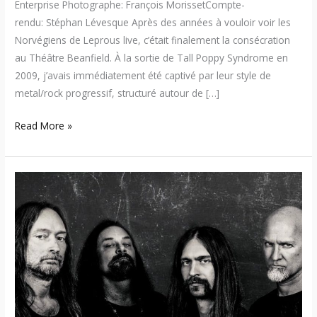
Enterprise Photographe: François MorissetCompte-
rendu: Stéphan Lévesque Après des années à vouloir voir les
Norvégiens de Leprous live, c’était finalement la consécration
au Théâtre Beanfield. À la sortie de Tall Poppy Syndrome en
2009, j’avais immédiatement été captivé par leur style de
metal/rock progressif, structuré autour de […]
Read More »
Deicide
–
Une
soirée
metal
extrême
avec
les