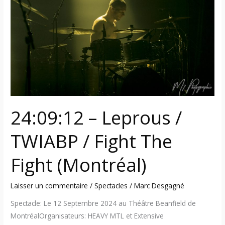
/
TWIABP
/
Fight
The
Fight
(Montréal)
24:09:12 – Leprous /
TWIABP / Fight The
Fight (Montréal)
Laisser un commentaire
/
Spectacles
/
Marc Desgagné
Spectacle: Le 12 Septembre 2024 au Théâtre Beanfield de
MontréalOrganisateurs: HEAVY MTL et Extensive