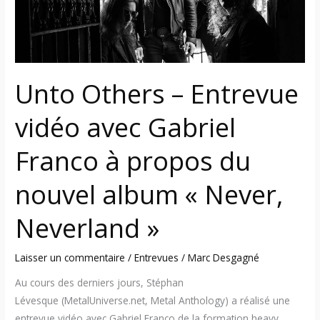
Gabriel
Franco
à
propos
du
Unto Others – Entrevue
nouvel
album
vidéo avec Gabriel
« Never,
Neverland »
Franco à propos du
nouvel album « Never,
Neverland »
Laisser un commentaire
/
Entrevues
/
Marc Desgagné
Au cours des derniers jours, Stéphan
Lévesque (MetalUniverse.net, Metal Anthology) a réalisé une
entrevue vidéo avec Gabriel Franco de la formation heavy