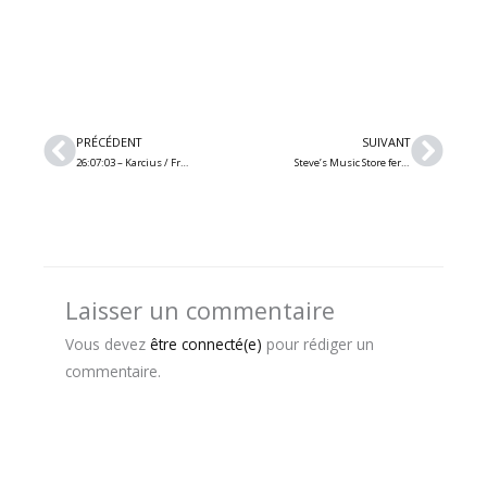
Précédent
Suiv
PRÉCÉDENT
SUIVANT
26:07:03 – Karcius / Fracturus / Chronochromie / Seventh (Québec)
Steve’s Music Store ferme sa dernière succursale du centre-ville de Montréal
Laisser un commentaire
Vous devez
être connecté(e)
pour rédiger un
commentaire.