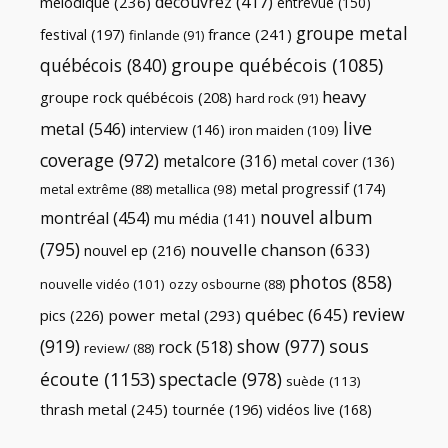
découvrez
(417)
mélodique
(236)
entrevue
(150)
groupe metal
festival
(197)
france
(241)
finlande
(91)
québécois
(840)
groupe québécois
(1085)
heavy
groupe rock québécois
(208)
hard rock
(91)
live
metal
(546)
interview
(146)
iron maiden
(109)
coverage
(972)
metalcore
(316)
metal cover
(136)
metal progressif
(174)
metal extrême
(88)
metallica
(98)
nouvel album
montréal
(454)
mu média
(141)
(795)
nouvelle chanson
(633)
nouvel ep
(216)
photos
(858)
nouvelle vidéo
(101)
ozzy osbourne
(88)
review
québec
(645)
pics
(226)
power metal
(293)
(919)
show
(977)
sous
rock
(518)
review/
(88)
écoute
(1153)
spectacle
(978)
suède
(113)
thrash metal
(245)
tournée
(196)
vidéos live
(168)