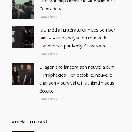
The Matchup dévoile le vidéoclip de «
Colorado »
Consulter »
MU Média [Littérature] « Les Somber
Jann » – Une analyse du roman de
Havendean par Molly Caisse-Vee
Consulter »
Dragonland lancera son nouvel album
« Prophecies » en octobre, nouvelle
chanson « Survival Of Mankind » sous
écoute
Consulter »
Article au Hasard