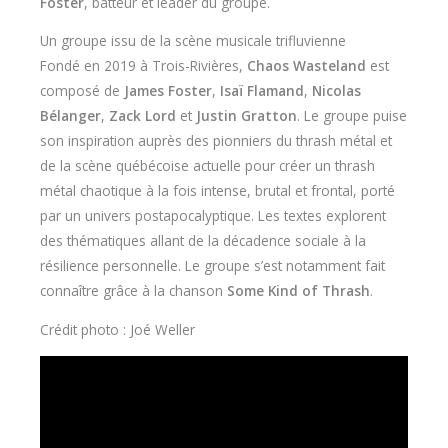
Foster
, batteur et leader du groupe.
Un groupe issu de la scène musicale trifluvienne
Fondé en 2019 à Trois-Rivières,
Chaos Wasteland
est
composé de
James Foster
,
Isaï Flamand
,
Nicolas
Bélanger
,
Zack Lord
et
Justin Gratton
. Le groupe puise
son inspiration auprès des pionniers du thrash métal et
de la scène québécoise actuelle pour créer un thrash
métal chaotique à la fois intense, brutal et frontal, porté
par un univers postapocalyptique. Les textes explorent
des thématiques allant de la décadence sociale à la
résilience personnelle. Le groupe s’est notamment fait
connaître grâce à la chanson
Some Kind of Thrash
.
Crédit photo : Joé Weller