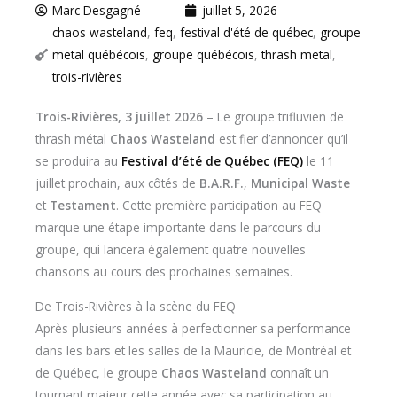
Marc Desgagné
juillet 5, 2026
chaos wasteland
,
feq
,
festival d'été de québec
,
groupe
metal québécois
,
groupe québécois
,
thrash metal
,
trois-rivières
Trois-Rivières, 3 juillet 2026
– Le groupe trifluvien de
thrash métal
Chaos Wasteland
est fier d’annoncer qu’il
se produira au
Festival d’été de Québec (FEQ)
le 11
juillet prochain, aux côtés de
B.A.R.F.
,
Municipal Waste
et
Testament
. Cette première participation au FEQ
marque une étape importante dans le parcours du
groupe, qui lancera également quatre nouvelles
chansons au cours des prochaines semaines.
De Trois-Rivières à la scène du FEQ
Après plusieurs années à perfectionner sa performance
dans les bars et les salles de la Mauricie, de Montréal et
de Québec, le groupe
Chaos Wasteland
connaît un
tournant majeur cette année avec sa participation au