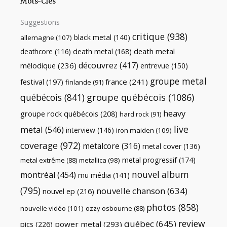
Mots-Clés
Suggestions
critique
(938)
black metal
(140)
allemagne
(107)
death metal
death metal
(168)
deathcore
(116)
découvrez
(417)
mélodique
(236)
entrevue
(150)
groupe metal
festival
(197)
france
(241)
finlande
(91)
québécois
(841)
groupe québécois
(1086)
heavy
groupe rock québécois
(208)
hard rock
(91)
live
metal
(546)
interview
(146)
iron maiden
(109)
coverage
(972)
metalcore
(316)
metal cover
(136)
metal progressif
(174)
metal extrême
(88)
metallica
(98)
nouvel album
montréal
(454)
mu média
(141)
(795)
nouvelle chanson
(634)
nouvel ep
(216)
photos
(858)
nouvelle vidéo
(101)
ozzy osbourne
(88)
review
québec
(645)
pics
(226)
power metal
(293)