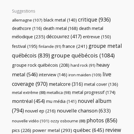
Suggestions
critique
(936)
black metal
(140)
allemagne
(107)
death metal
death metal
(168)
deathcore
(116)
découvrez
(417)
mélodique
(235)
entrevue
(150)
groupe metal
festival
(195)
france
(241)
finlande
(91)
québécois
(839)
groupe québécois
(1084)
heavy
groupe rock québécois
(208)
hard rock
(91)
live
metal
(546)
interview
(146)
iron maiden
(109)
coverage
(970)
metalcore
(316)
metal cover
(136)
metal progressif
(174)
metal extrême
(88)
metallica
(98)
nouvel album
montréal
(454)
mu média
(141)
(794)
nouvelle chanson
(633)
nouvel ep
(216)
photos
(856)
nouvelle vidéo
(101)
ozzy osbourne
(88)
review
québec
(645)
pics
(226)
power metal
(293)