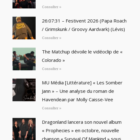
Consulter »
26:07:31 – Festivent 2026 (Papa Roach
/ Grimskunk / Groovy Aardvark) (Lévis)
Consulter »
The Matchup dévoile le vidéoclip de «
Colorado »
Consulter »
MU Média [Littérature] « Les Somber
Jann » – Une analyse du roman de
Havendean par Molly Caisse-Vee
Consulter »
Dragonland lancera son nouvel album
« Prophecies » en octobre, nouvelle
chanson « Survival Of Mankind » sous