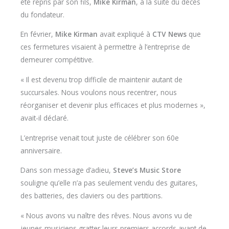
été repris par son fils,
Mike Kirman
, à la suite du décès
du fondateur.
En février,
Mike Kirman
avait expliqué à
CTV News
que
ces fermetures visaient à permettre à l’entreprise de
demeurer compétitive.
« Il est devenu trop difficile de maintenir autant de
succursales. Nous voulons nous recentrer, nous
réorganiser et devenir plus efficaces et plus modernes »,
avait-il déclaré.
L’entreprise venait tout juste de célébrer son 60e
anniversaire.
Dans son message d’adieu,
Steve’s Music Store
souligne qu’elle n’a pas seulement vendu des guitares,
des batteries, des claviers ou des partitions.
« Nous avons vu naître des rêves. Nous avons vu de
jeunes musiciens gratter leurs premiers accords avant de