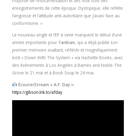
majorité de l’instrumentation et des voix sont des
enregistrements de cette époque. Dystopique, elle reflète
l’angoisse et l’attitude anti-autoritaire que j’avais face au
conformisme. »
Le nouveau single et l’EP à venir marquent le début d’une
année importante pour
Tankian
, qui a déjà publié son
premier mémoire exaltant, réfléchi et magnifiquement
écrit « Down With The System » via Hachette Books, avec
des événements à Los Angeles à Barnes and Noble-The
Grove le 21 mai et à Book Soup le 24 mai.
Écoute/Stream « A.F. Day »:
https://gibson.lnk.to/afday