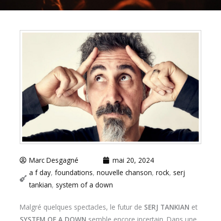
Marc Desgagné
mai 20, 2024
a f day
,
foundations
,
nouvelle chanson
,
rock
,
serj
tankian
,
system of a down
Malgré quelques spectacles, le futur de
SERJ TANKIAN
et
SYSTEM OF A DOWN
semble encore incertain. Dans une