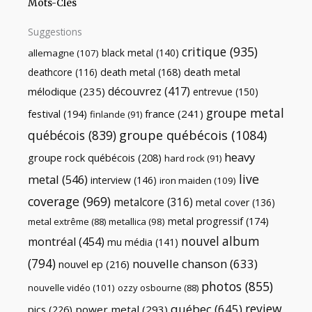
Mots-Clés
Suggestions
critique
(935)
black metal
(140)
allemagne
(107)
death metal
death metal
(168)
deathcore
(116)
découvrez
(417)
mélodique
(235)
entrevue
(150)
groupe metal
festival
(194)
france
(241)
finlande
(91)
québécois
(839)
groupe québécois
(1084)
heavy
groupe rock québécois
(208)
hard rock
(91)
live
metal
(546)
interview
(146)
iron maiden
(109)
coverage
(969)
metalcore
(316)
metal cover
(136)
metal progressif
(174)
metal extrême
(88)
metallica
(98)
nouvel album
montréal
(454)
mu média
(141)
(794)
nouvelle chanson
(633)
nouvel ep
(216)
photos
(855)
nouvelle vidéo
(101)
ozzy osbourne
(88)
review
québec
(645)
pics
(226)
power metal
(293)