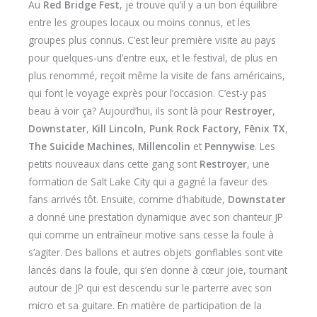
Au
Red Bridge Fest
, je trouve qu’il y a un bon équilibre
entre les groupes locaux ou moins connus, et les
groupes plus connus. C’est leur première visite au pays
pour quelques-uns d’entre eux, et le festival, de plus en
plus renommé, reçoit même la visite de fans américains,
qui font le voyage exprès pour l’occasion. C’est-y pas
beau à voir ça? Aujourd’hui, ils sont là pour
Restroyer
,
Downstater
,
Kill Lincoln
,
Punk Rock Factory
,
F
ēnix TX
,
The Suicide Machines
,
Millencolin
et
Pennywise
. Les
petits nouveaux dans cette gang sont
Restroyer
, une
formation de Salt Lake City qui a gagné la faveur des
fans arrivés tôt. Ensuite, comme d’habitude,
Downstater
a donné une prestation dynamique avec son chanteur JP
qui comme un entraîneur motive sans cesse la foule à
s’agiter. Des ballons et autres objets gonflables sont vite
lancés dans la foule, qui s’en donne à cœur joie, tournant
autour de JP qui est descendu sur le parterre avec son
micro et sa guitare. En matière de participation de la