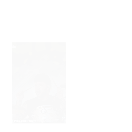
Et c’est un peu le cas aussi pendant la prestation de
Fenix
TX
, qui joue des compos et quelques reprises. J’ai pris
mes photos et je me suis éloignée pour tenter de
souper, mais les files étaient trop longues, et j’entendais
au loin des chansons comme « No Rain » (Blind Melon) et
« Ordinary World » (Duran Duran), mais en version punk.
J’étais un peu déstabilisée haha.