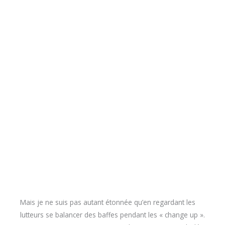
Mais je ne suis pas autant étonnée qu’en regardant les
lutteurs se balancer des baffes pendant les « change up ».
Les personnages sont comiques, les gestes sont calculés
et réalistes – j’entends quand même quelques coups – et
on se prend la tête sans trop se prendre au sérieux. Un
bon divertissement pour les amateurs.
Il fait toujours beau, on est encore bien, les gens sont
dedans, les groupes nous transmettent une belle énergie
joyeuse. Malgré leur nom,
The Suicide Machines
surfe