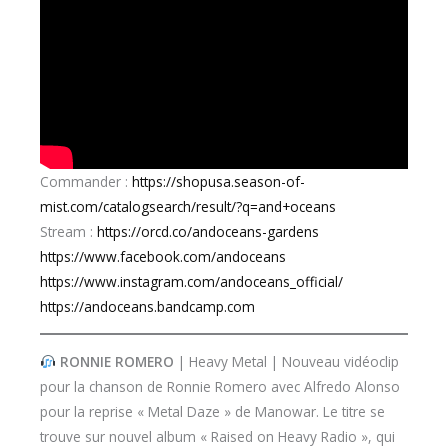
Commander :
https://shopusa.season-of-
mist.com/catalogsearch/result/?q=and+oceans
Stream :
https://orcd.co/andoceans-gardens
https://www.facebook.com/andoceans
https://www.instagram.com/andoceans_official/
https://andoceans.bandcamp.com
RONNIE ROMERO
| Heavy Metal | Nouveau vidéoclip
pour la chanson de Ronnie Romero avec Alfredo Alonso
pour la reprise « Metal Daze » de Manowar. Le titre se
trouve sur nouvel album « Raised on Heavy Radio », qui