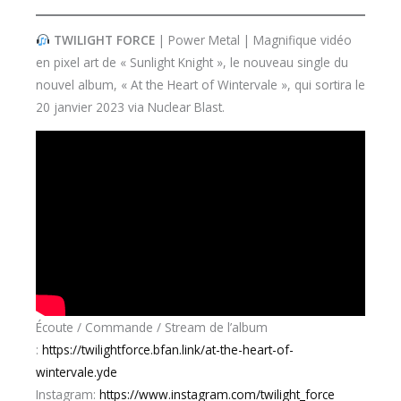
TWILIGHT FORCE
| Power Metal | Magnifique vidéo
en pixel art de « Sunlight Knight », le nouveau single du
nouvel album, « At the Heart of Wintervale », qui sortira le
20 janvier 2023 via Nuclear Blast.
Écoute / Commande / Stream de l’album
:
https://twilightforce.bfan.link/at-the-heart-of-
wintervale.yde
Instagram:
https://www.instagram.com/twilight_force