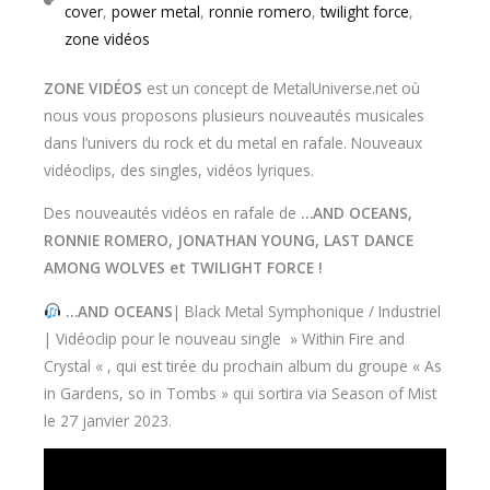
cover
,
power metal
,
ronnie romero
,
twilight force
,
zone vidéos
ZONE VIDÉOS
est un concept de MetalUniverse.net où
nous vous proposons plusieurs nouveautés musicales
dans l’univers du rock et du metal en rafale. Nouveaux
vidéoclips, des singles, vidéos lyriques.
Des nouveautés vidéos en rafale de
…AND OCEANS,
RONNIE ROMERO, JONATHAN YOUNG, LAST DANCE
AMONG WOLVES et TWILIGHT FORCE !
…AND OCEANS
| Black Metal Symphonique / Industriel
| Vidéoclip pour le nouveau single » Within Fire and
Crystal « , qui est tirée du prochain album du groupe « As
in Gardens, so in Tombs » qui sortira via Season of Mist
le 27 janvier 2023.