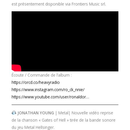
est présentement disponible via Frontiers Music srl.
Écoute / Commande de l’album :
https://orcd.co/heavyradio
https://www.instagram.com/ro_ck_nnie/
https://www.youtube.com/user/ronaldor…
JONATHAN YOUNG
| Metal| Nouvelle vidéo reprise
de la chanson « Gates of Hell » tirée de la bande sonore
du jeu Metal Hellsinger.