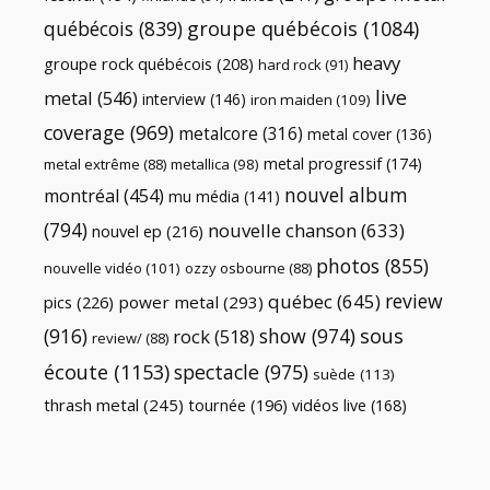
québécois
(839)
groupe québécois
(1084)
heavy
groupe rock québécois
(208)
hard rock
(91)
live
metal
(546)
interview
(146)
iron maiden
(109)
coverage
(969)
metalcore
(316)
metal cover
(136)
metal progressif
(174)
metal extrême
(88)
metallica
(98)
nouvel album
montréal
(454)
mu média
(141)
(794)
nouvelle chanson
(633)
nouvel ep
(216)
photos
(855)
nouvelle vidéo
(101)
ozzy osbourne
(88)
review
québec
(645)
pics
(226)
power metal
(293)
(916)
show
(974)
sous
rock
(518)
review/
(88)
écoute
(1153)
spectacle
(975)
suède
(113)
thrash metal
(245)
tournée
(196)
vidéos live
(168)