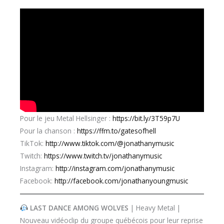
Pour le jeu Metal Hellsinger :
https://bit.ly/3T59p7U
Pour la chanson :
https://ffm.to/gatesofhell
TikTok:
http://www.tiktok.com/@jonathanymusic
Twitch:
https://www.twitch.tv/jonathanymusic
Instagram:
http://instagram.com/jonathanymusic
Facebook:
http://facebook.com/jonathanyoungmusic
LAST DANCE AMONG WOLVES
| Heavy Metal |
Nouveau vidéoclip du groupe québécois pour leur reprise