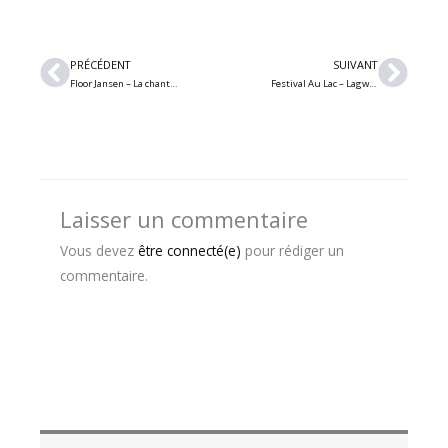
Précédent
Suiv
PRÉCÉDENT
SUIVANT
Floor Jansen – La chanteuse de Nightwish sortira un premier album solo en mars 2023
Festival Au Lac – Lagwagon sera de passage à Granby en juin 2023 + plusieurs groupes confirmés
Laisser un commentaire
Vous devez
être connecté(e)
pour rédiger un
commentaire.