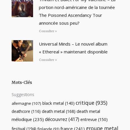
portion nord-américaine de la tournée
The Poisoned Ascendancy Tour
annoncée sous peu?
Consulter »
Universal Minds – Le nouvel album
« Ethereal » maintenant disponible
Consulter »
Mots-Clés
Suggestions
critique
(935)
black metal
(140)
allemagne
(107)
death metal
death metal
(168)
deathcore
(116)
découvrez
(417)
mélodique
(235)
entrevue
(150)
groupe metal
festival
(194)
france
(241)
finlande
(91)