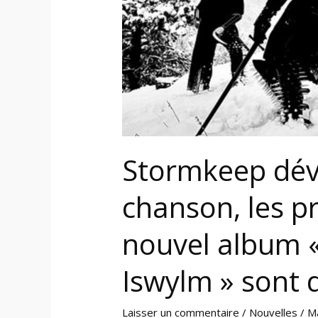
nouvel
album
« The
Nocturnes
of
Iswylm »
sont
débutées
Stormkeep dévo
chanson, les 
nouvel album 
Iswylm » sont 
Laisser un commentaire
/
Nouvelles
/
M