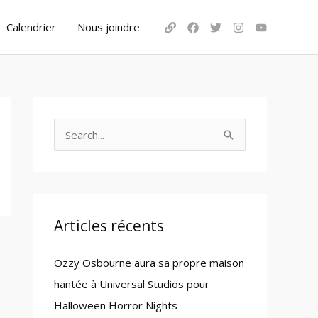
Calendrier
Nous joindre
S
e
a
r
c
Articles récents
h
Ozzy Osbourne aura sa propre maison
f
hantée à Universal Studios pour
o
Halloween Horror Nights
r