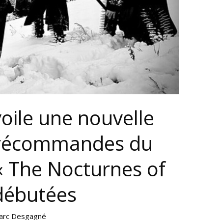
ile une nouvelle
précommandes du
« The Nocturnes of
débutées
arc Desgagné