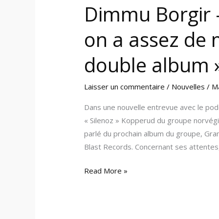
»
Dimmu Borgir –
on a assez de 
double album 
Laisser un commentaire
/
Nouvelles
/
M
Dans une nouvelle entrevue avec le podca
« Silenoz » Kopperud du groupe norvé
parlé du prochain album du groupe, Grand
Blast Records. Concernant ses attentes, 
Read More »