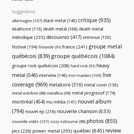
Suggestions
critique
(935)
black metal
(140)
allemagne
(107)
death metal
death metal
(168)
deathcore
(116)
découvrez
(417)
mélodique
(235)
entrevue
(150)
groupe metal
festival
(194)
france
(241)
finlande
(91)
québécois
(839)
groupe québécois
(1084)
heavy
groupe rock québécois
(208)
hard rock
(91)
live
metal
(546)
interview
(146)
iron maiden
(109)
coverage
(969)
metalcore
(316)
metal cover
(136)
metal progressif
(174)
metal extrême
(88)
metallica
(98)
nouvel album
montréal
(454)
mu média
(141)
(794)
nouvelle chanson
(633)
nouvel ep
(216)
photos
(855)
nouvelle vidéo
(101)
ozzy osbourne
(88)
review
québec
(645)
pics
(226)
power metal
(293)