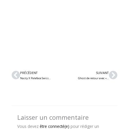
Précédent
Suiv
PRÉCÉDENT
SUIVANT
Nasty X Paleface Swiss dévoilent leur percutante collaboration intitulée « Talk »
Ghost de retour avec « Satanized » et présente Papa V Perpetua
Laisser un commentaire
Vous devez
être connecté(e)
pour rédiger un