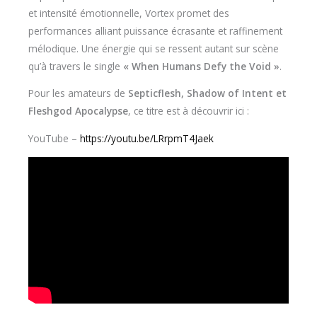
et intensité émotionnelle, Vortex promet des
performances alliant puissance écrasante et raffinement
mélodique. Une énergie qui se ressent autant sur scène
qu’à travers le single
« When Humans Defy the Void »
.
Pour les amateurs de
Septicflesh, Shadow of Intent et
Fleshgod Apocalypse
, ce titre est à découvrir ici :
YouTube –
https://youtu.be/LRrpmT4Jaek