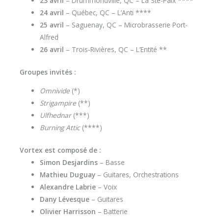
23 avril
– Drummondville, QC – La Ste-Paix ****
24 avril
– Québec, QC – L’Anti ****
25 avril
– Saguenay, QC – Microbrasserie Port-
Alfred
26 avril
– Trois-Rivières, QC – L’Entité **
Groupes invités :
Omnivide
(*)
Strigampire
(**)
Ulfhednar
(***)
Burning Attic
(****)
Vortex est composé de :
Simon Desjardins
– Basse
Mathieu Duguay
– Guitares, Orchestrations
Alexandre Labrie
– Voix
Dany Lévesque
– Guitares
Olivier Harrisson
– Batterie