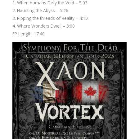
1. When Humans Defy the Void – 5:03
2. Haunting the Abyss – 5:26
3. Ripping the threads of Reality – 4:10
4. Where Wonders Dwell – 3:00
EP Length: 17:40