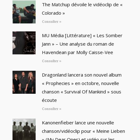
The Matchup dévoile le vidéoclip de «
Colorado »
Consulter »
MU Média [Littérature] « Les Somber
Jann » – Une analyse du roman de
Havendean par Molly Caisse-Vee
Consulter »
Dragonland lancera son nouvel album
« Prophecies » en octobre, nouvelle
chanson « Survival Of Mankind » sous
écoute
Consulter »
Kanonenfieber lance une nouvelle
chanson/vidéoclip pour « Meine Lieben
» (My Dear Ones) et vidéo sur les