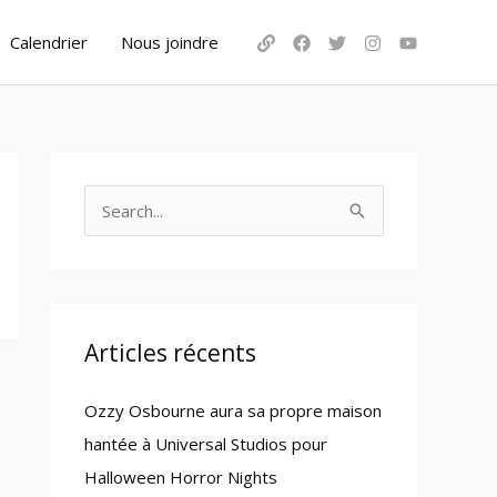
Calendrier
Nous joindre
S
e
a
r
c
Articles récents
h
Ozzy Osbourne aura sa propre maison
f
hantée à Universal Studios pour
o
Halloween Horror Nights
r