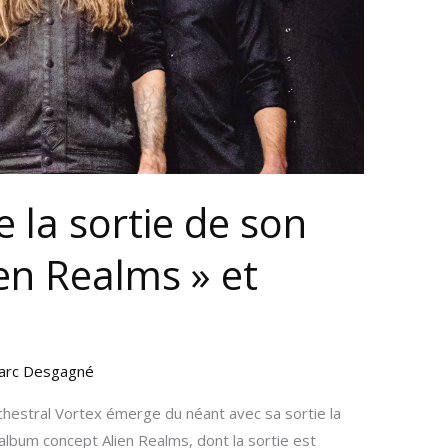
 la sortie de son
ien Realms » et
t
arc Desgagné
hestral Vortex émerge du néant avec sa sortie la
 album concept Alien Realms, dont la sortie est