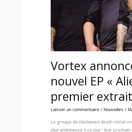
« Alien
Realms »
et
premier
extrait
Vortex annonce
nouvel EP « Al
premier extrai
Laisser un commentaire
/
Nouvelles
/
M
Le groupe de blackened death metal orc
plus ambitieuse à ce jour : leur prochain