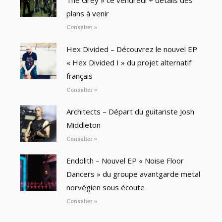
The Grey » ce vendredi + détails des
plans à venir
Consulter »
Hex Divided – Découvrez le nouvel EP
« Hex Divided I » du projet alternatif
français
Consulter »
Architects – Départ du guitariste Josh
Middleton
Consulter »
Endolith – Nouvel EP « Noise Floor
Dancers » du groupe avantgarde metal
norvégien sous écoute
Consulter »