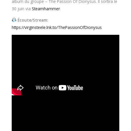
album du groupe – The Passion Of Dionysus. Il sortira le
30 juin via
Steamhammer
.
Écoute/Stream:
https://virginsteele.lnk.to/ThePassionOfDionysus