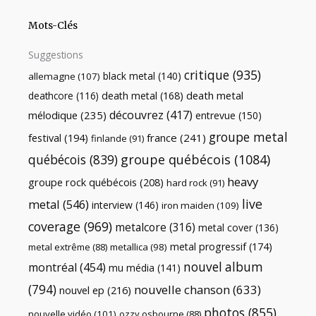
Mots-Clés
Suggestions
critique
(935)
black metal
(140)
allemagne
(107)
death metal
death metal
(168)
deathcore
(116)
découvrez
(417)
mélodique
(235)
entrevue
(150)
groupe metal
festival
(194)
france
(241)
finlande
(91)
québécois
(839)
groupe québécois
(1084)
heavy
groupe rock québécois
(208)
hard rock
(91)
live
metal
(546)
interview
(146)
iron maiden
(109)
coverage
(969)
metalcore
(316)
metal cover
(136)
metal progressif
(174)
metal extrême
(88)
metallica
(98)
nouvel album
montréal
(454)
mu média
(141)
(794)
nouvelle chanson
(633)
nouvel ep
(216)
photos
(855)
nouvelle vidéo
(101)
ozzy osbourne
(88)