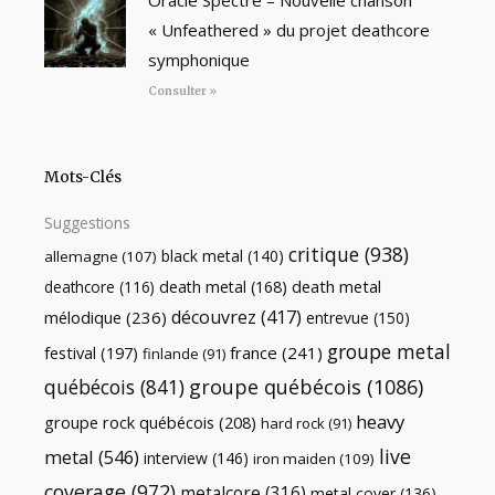
« Unfeathered » du projet deathcore
symphonique
Consulter »
Mots-Clés
Suggestions
critique
(938)
black metal
(140)
allemagne
(107)
death metal
death metal
(168)
deathcore
(116)
découvrez
(417)
mélodique
(236)
entrevue
(150)
groupe metal
festival
(197)
france
(241)
finlande
(91)
québécois
(841)
groupe québécois
(1086)
heavy
groupe rock québécois
(208)
hard rock
(91)
live
metal
(546)
interview
(146)
iron maiden
(109)
coverage
(972)
metalcore
(316)
metal cover
(136)