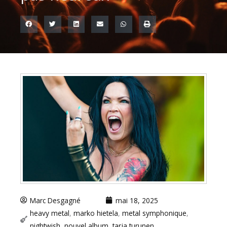
Marc Desgagné
mai 18, 2025
heavy metal
,
marko hietela
,
metal symphonique
,
nightwish
,
nouvel album
,
tarja turunen