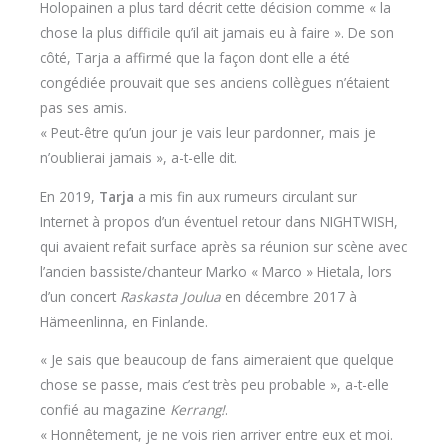
Holopainen a plus tard décrit cette décision comme « la
chose la plus difficile qu’il ait jamais eu à faire ». De son
côté, Tarja a affirmé que la façon dont elle a été
congédiée prouvait que ses anciens collègues n’étaient
pas ses amis.
« Peut-être qu’un jour je vais leur pardonner, mais je
n’oublierai jamais », a-t-elle dit.
En 2019,
Tarja
a mis fin aux rumeurs circulant sur
Internet à propos d’un éventuel retour dans NIGHTWISH,
qui avaient refait surface après sa réunion sur scène avec
l’ancien bassiste/chanteur Marko « Marco » Hietala, lors
d’un concert
Raskasta Joulua
en décembre 2017 à
Hämeenlinna, en Finlande.
« Je sais que beaucoup de fans aimeraient que quelque
chose se passe, mais c’est très peu probable », a-t-elle
confié au magazine
Kerrang!
.
« Honnêtement, je ne vois rien arriver entre eux et moi.