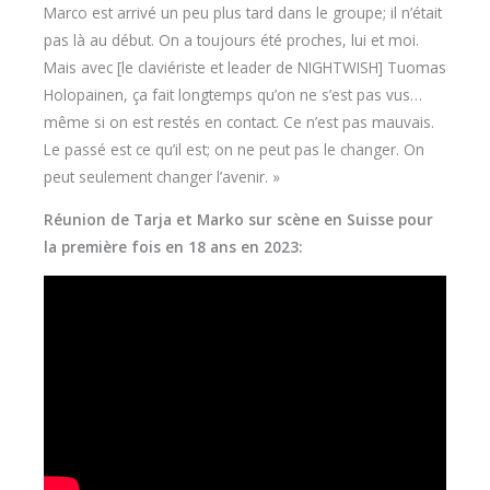
Marco est arrivé un peu plus tard dans le groupe; il n’était
pas là au début. On a toujours été proches, lui et moi.
Mais avec [le claviériste et leader de NIGHTWISH] Tuomas
Holopainen, ça fait longtemps qu’on ne s’est pas vus…
même si on est restés en contact. Ce n’est pas mauvais.
Le passé est ce qu’il est; on ne peut pas le changer. On
peut seulement changer l’avenir. »
Réunion de Tarja et Marko sur scène en Suisse pour
la première fois en 18 ans en 2023: