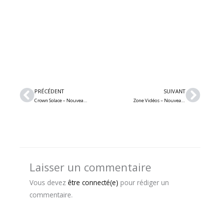
Précédent
Suiv
PRÉCÉDENT
SUIVANT
Crown Solace – Nouveau single/vidéo metal symphonique « Inside My Mind »
Zone Vidéos – Nouveautés de Windwaker, Pierce The Veil, Borealis, Twilight Force et House of Lords
Laisser un commentaire
Vous devez
être connecté(e)
pour rédiger un
commentaire.