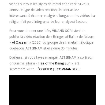
vidéos sur tous les styles de metal et de rock. Si vous
aimez ce type de vidéo réaction, ils sont assez
intéressants à écouter, malgré la longueur des vidéos. La
religion fait parti intégrante de leur analyse/réaction.
Pour vous donner une idée,
VINAND SORI
vient de
publier la vidéo réaction de « Bringer of Rain » de l’album
«
Al Qassam
» (2020) du groupe death metal mélodique
québécois
AETERNAM
et elle dure 35 minutes.
D’ailleurs, si vous l’avez manqué,
AETERNAM
a sorti son
cinquième album «
Heir of the Rising Sun
» le 2
septembre 2022. [
ÉCOUTER
] [
COMMANDER
]