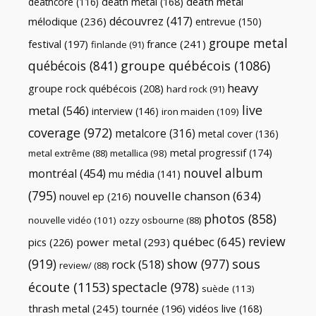
death metal
death metal
(168)
deathcore
(116)
découvrez
(417)
mélodique
(236)
entrevue
(150)
groupe metal
festival
(197)
france
(241)
finlande
(91)
québécois
(841)
groupe québécois
(1086)
heavy
groupe rock québécois
(208)
hard rock
(91)
live
metal
(546)
interview
(146)
iron maiden
(109)
coverage
(972)
metalcore
(316)
metal cover
(136)
metal progressif
(174)
metal extrême
(88)
metallica
(98)
nouvel album
montréal
(454)
mu média
(141)
(795)
nouvelle chanson
(634)
nouvel ep
(216)
photos
(858)
nouvelle vidéo
(101)
ozzy osbourne
(88)
review
québec
(645)
pics
(226)
power metal
(293)
(919)
show
(977)
sous
rock
(518)
review/
(88)
écoute
(1153)
spectacle
(978)
suède
(113)
thrash metal
(245)
tournée
(196)
vidéos live
(168)