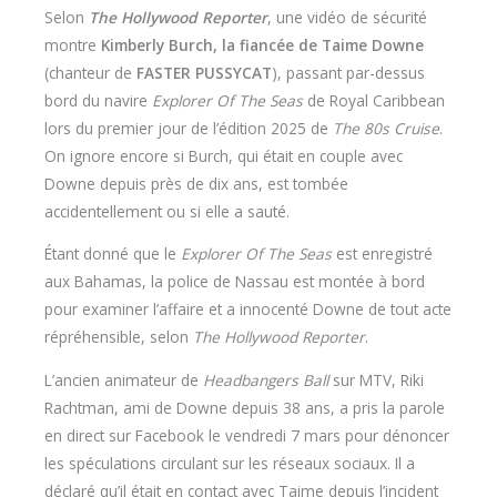
Selon
The Hollywood Reporter
, une vidéo de sécurité
montre
Kimberly Burch, la fiancée de Taime Downe
(chanteur de
FASTER PUSSYCAT
), passant par-dessus
bord du navire
Explorer Of The Seas
de Royal Caribbean
lors du premier jour de l’édition 2025 de
The 80s Cruise
.
On ignore encore si Burch, qui était en couple avec
Downe depuis près de dix ans, est tombée
accidentellement ou si elle a sauté.
Étant donné que le
Explorer Of The Seas
est enregistré
aux Bahamas, la police de Nassau est montée à bord
pour examiner l’affaire et a innocenté Downe de tout acte
répréhensible, selon
The Hollywood Reporter
.
L’ancien animateur de
Headbangers Ball
sur MTV, Riki
Rachtman, ami de Downe depuis 38 ans, a pris la parole
en direct sur Facebook le vendredi 7 mars pour dénoncer
les spéculations circulant sur les réseaux sociaux. Il a
déclaré qu’il était en contact avec Taime depuis l’incident