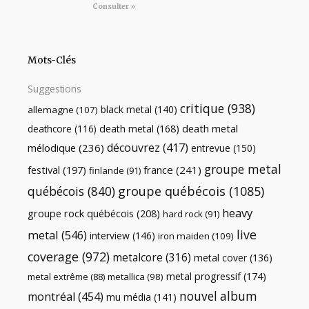
Consulter »
Mots-Clés
Suggestions
critique
(938)
black metal
(140)
allemagne
(107)
death metal
death metal
(168)
deathcore
(116)
découvrez
(417)
mélodique
(236)
entrevue
(150)
groupe metal
festival
(197)
france
(241)
finlande
(91)
québécois
(840)
groupe québécois
(1085)
heavy
groupe rock québécois
(208)
hard rock
(91)
live
metal
(546)
interview
(146)
iron maiden
(109)
coverage
(972)
metalcore
(316)
metal cover
(136)
metal progressif
(174)
metal extrême
(88)
metallica
(98)
nouvel album
montréal
(454)
mu média
(141)