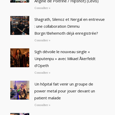
Angine de Poitrine / Hipshot) (Lévis)
Consulter »
Shagrath, Silenoz et Nergal en entrevue
: une collaboration Dimmu
Borgir/Behemoth déjà enregistrée?
Consulter »
Sigh dévoile le nouveau single «
Unputenpu » avec Mikael Åkerfeldt
d’Opeth
Consulter »
Un hôpital fait venir un groupe de
power metal pour jouer devant un
patient malade
Consulter »