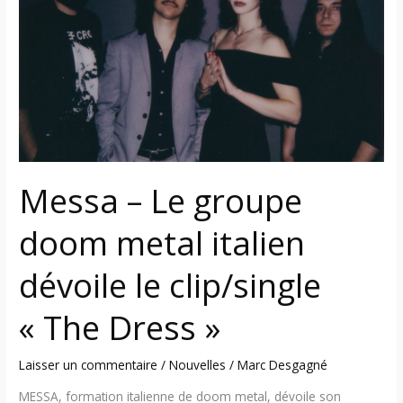
groupe
doom
metal
italien
dévoile
le
clip/single
« The
Dress »
Messa – Le groupe
doom metal italien
dévoile le clip/single
« The Dress »
Laisser un commentaire
/
Nouvelles
/
Marc Desgagné
MESSA, formation italienne de doom metal, dévoile son