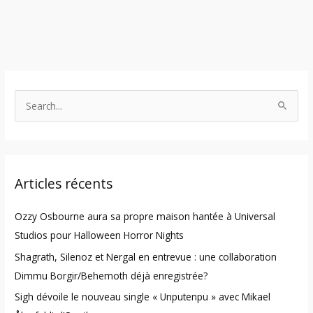
S
e
a
r
Articles récents
c
h
Ozzy Osbourne aura sa propre maison hantée à Universal
f
Studios pour Halloween Horror Nights
o
Shagrath, Silenoz et Nergal en entrevue : une collaboration
r
Dimmu Borgir/Behemoth déjà enregistrée?
:
Sigh dévoile le nouveau single « Unputenpu » avec Mikael