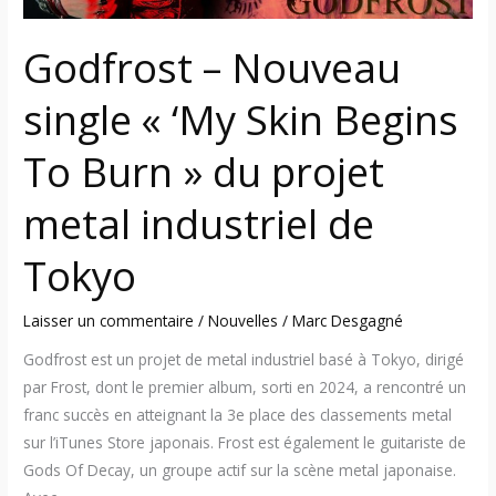
du
projet
Godfrost – Nouveau
metal
single « ‘My Skin Begins
industriel
de
To Burn » du projet
Tokyo
metal industriel de
Tokyo
Laisser un commentaire
/
Nouvelles
/
Marc Desgagné
Godfrost est un projet de metal industriel basé à Tokyo, dirigé
par Frost, dont le premier album, sorti en 2024, a rencontré un
franc succès en atteignant la 3e place des classements metal
sur l’iTunes Store japonais. Frost est également le guitariste de
Gods Of Decay, un groupe actif sur la scène metal japonaise.