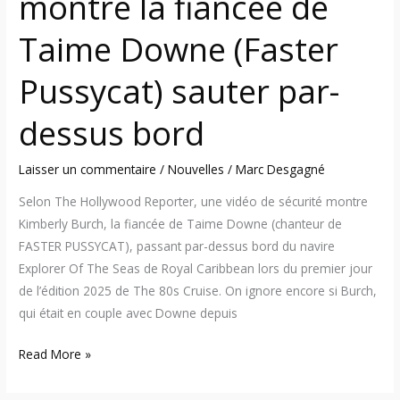
montre la fiancée de
par-
dessus
Taime Downe (Faster
bord
Pussycat) sauter par-
dessus bord
Laisser un commentaire
/
Nouvelles
/
Marc Desgagné
Selon The Hollywood Reporter, une vidéo de sécurité montre
Kimberly Burch, la fiancée de Taime Downe (chanteur de
FASTER PUSSYCAT), passant par-dessus bord du navire
Explorer Of The Seas de Royal Caribbean lors du premier jour
de l’édition 2025 de The 80s Cruise. On ignore encore si Burch,
qui était en couple avec Downe depuis
Read More »