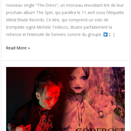
nouveau single “The Dress”, un morceau envoûtant tiré de leur
prochain album The Spin, qui paraîtra le 11 avril sous l’étiquette
Metal Blade Records. Ce titre, qui comprend un solo de
trompette signé Michele Tedesco, illustre parfaitement la
richesse et l’intensité de l’univers sonore du groupe.
[…]
Read More »
Godfrost
–
Nouveau
single
« ‘My
Skin
Begins
To
Burn »