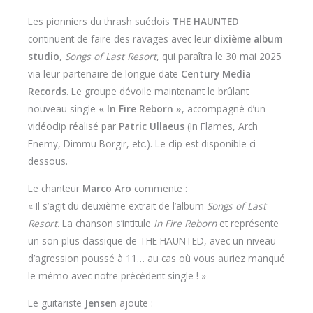
Les pionniers du thrash suédois
THE HAUNTED
continuent de faire des ravages avec leur
dixième album
studio
,
Songs of Last Resort
, qui paraîtra le 30 mai 2025
via leur partenaire de longue date
Century Media
Records
. Le groupe dévoile maintenant le brûlant
nouveau single
« In Fire Reborn »
, accompagné d’un
vidéoclip réalisé par
Patric Ullaeus
(In Flames, Arch
Enemy, Dimmu Borgir, etc.). Le clip est disponible ci-
dessous.
Le chanteur
Marco Aro
commente :
« Il s’agit du deuxième extrait de l’album
Songs of Last
Resort
. La chanson s’intitule
In Fire Reborn
et représente
un son plus classique de THE HAUNTED, avec un niveau
d’agression poussé à 11… au cas où vous auriez manqué
le mémo avec notre précédent single ! »
Le guitariste
Jensen
ajoute :