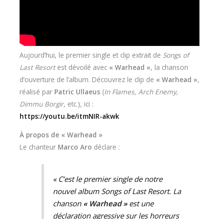
Aujourd’hui, le premier single et clip extrait de
Songs of
Last Resort
est dévoilé avec
« Warhead »
, la chanson
d’ouverture de l’album. Découvrez le clip de
« Warhead »
,
réalisé par
Patric Ullaeus
(
In Flames, Arch Enemy,
Dimmu Borgir
, etc.), ici :
https://youtu.be/itmNIR-akwk
À propos de « Warhead »
Le chanteur
Marco Aro
déclare :
« C’est le premier single de notre
nouvel album
Songs of Last Resort
. La
chanson
« Warhead »
est une
déclaration agressive sur les horreurs