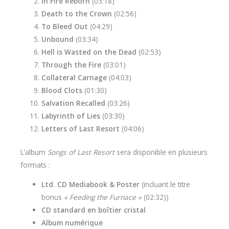
In Fire Reborn
(03:18)
Death to the Crown
(02:56)
To Bleed Out
(04:29)
Unbound
(03:34)
Hell is Wasted on the Dead
(02:53)
Through the Fire
(03:01)
Collateral Carnage
(04:03)
Blood Clots
(01:30)
Salvation Recalled
(03:26)
Labyrinth of Lies
(03:30)
Letters of Last Resort
(04:06)
L’album
Songs of Last Resort
sera disponible en plusieurs
formats :
Ltd. CD Mediabook & Poster
(incluant le titre
bonus
« Feeding the Furnace »
(02:32))
CD standard en boîtier cristal
Album numérique