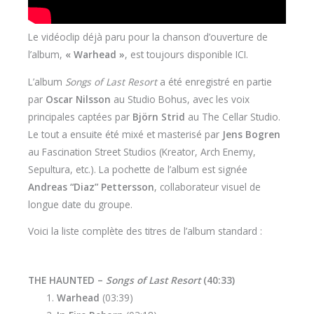
Le vidéoclip déjà paru pour la chanson d’ouverture de
l’album,
« Warhead »
, est toujours disponible ICI.
L’album
Songs of Last Resort
a été enregistré en partie
par
Oscar Nilsson
au Studio Bohus, avec les voix
principales captées par
Björn Strid
au The Cellar Studio.
Le tout a ensuite été mixé et masterisé par
Jens Bogren
au Fascination Street Studios (Kreator, Arch Enemy,
Sepultura, etc.). La pochette de l’album est signée
Andreas “Diaz” Pettersson
, collaborateur visuel de
longue date du groupe.
Voici la liste complète des titres de l’album standard :
THE HAUNTED –
Songs of Last Resort
(40:33)
Warhead
(03:39)