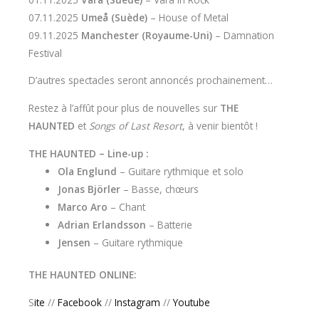
07.11.2025
Umeå (Suède)
– House of Metal
09.11.2025
Manchester (Royaume-Uni)
– Damnation
Festival
D’autres spectacles seront annoncés prochainement…
Restez à l’affût pour plus de nouvelles sur
THE
HAUNTED
et
Songs of Last Resort
, à venir bientôt !
THE HAUNTED – Line-up :
Ola Englund
– Guitare rythmique et solo
Jonas Björler
– Basse, chœurs
Marco Aro
– Chant
Adrian Erlandsson
– Batterie
Jensen
– Guitare rythmique
THE HAUNTED ONLINE:
S
ite
//
Facebook
//
Instagram
//
Youtube