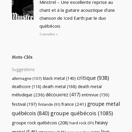
Minstrel – Une excellente reprise au
chant et à la guitare acoustique d’une
chanson de Iced Earth par le duo
québécois
Consulter »
Mots-Clés
Suggestions
critique
(938)
black metal
(140)
allemagne
(107)
death metal
death metal
(168)
deathcore
(116)
découvrez
(417)
mélodique
(236)
entrevue
(150)
groupe metal
festival
(197)
france
(241)
finlande
(91)
québécois
(840)
groupe québécois
(1085)
heavy
groupe rock québécois
(208)
hard rock
(91)
live
metal
(546)