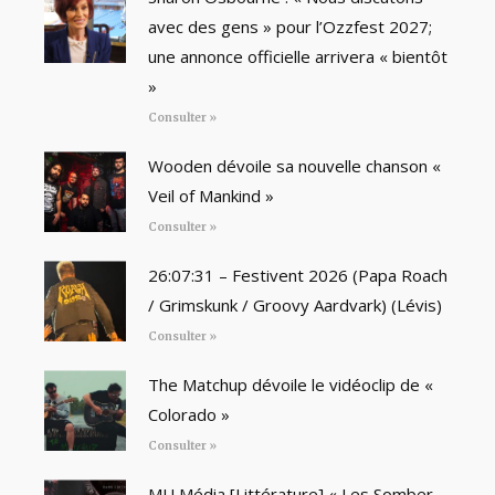
avec des gens » pour l’Ozzfest 2027;
une annonce officielle arrivera « bientôt
»
Consulter »
Wooden dévoile sa nouvelle chanson «
Veil of Mankind »
Consulter »
26:07:31 – Festivent 2026 (Papa Roach
/ Grimskunk / Groovy Aardvark) (Lévis)
Consulter »
The Matchup dévoile le vidéoclip de «
Colorado »
Consulter »
MU Média [Littérature] « Les Somber