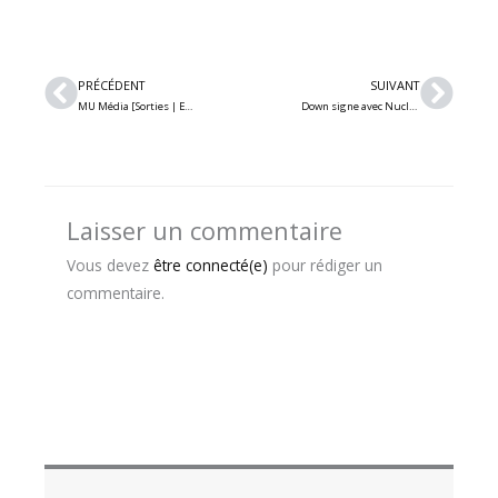
Précédent
Suiv
PRÉCÉDENT
SUIVANT
MU Média [Sorties | Entrevue] Le Salon de la Passion Médiévale de retour à la Place Bell du 2 au 4 mai – Ulfhednar et bien plus encore au rendez-vous
Down signe avec Nuclear Blast et termine l’enregistrement de son nouvel album
Laisser un commentaire
Vous devez
être connecté(e)
pour rédiger un
commentaire.