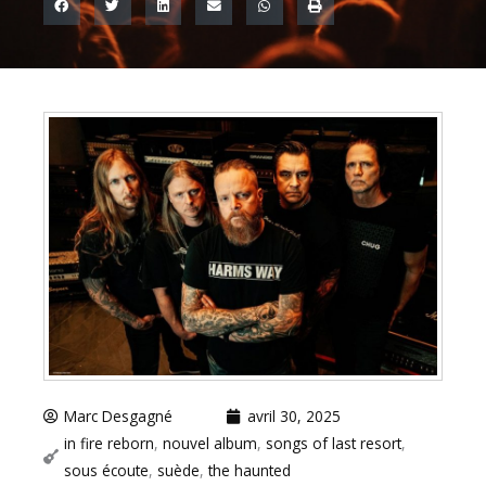
Marc Desgagné
avril 30, 2025
in fire reborn
,
nouvel album
,
songs of last resort
,
sous écoute
,
suède
,
the haunted