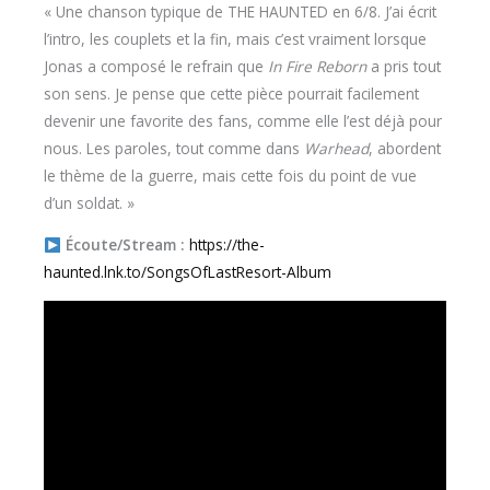
« Une chanson typique de THE HAUNTED en 6/8. J’ai écrit
l’intro, les couplets et la fin, mais c’est vraiment lorsque
Jonas a composé le refrain que
In Fire Reborn
a pris tout
son sens. Je pense que cette pièce pourrait facilement
devenir une favorite des fans, comme elle l’est déjà pour
nous. Les paroles, tout comme dans
Warhead
, abordent
le thème de la guerre, mais cette fois du point de vue
d’un soldat. »
Écoute/Stream :
https://the-
haunted.lnk.to/SongsOfLastResort-Album