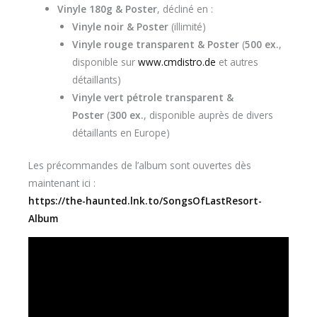
Vinyle 180g & Poster
, décliné en :
Vinyle noir & Poster
(illimité)
Vinyle rouge transparent & Poster
(
500 ex.
,
disponible sur
www.cmdistro.de
et autres
détaillants)
Vinyle vert pétrole transparent &
Poster
(
300 ex.
, disponible auprès de divers
détaillants en Europe)
Les précommandes de l’album sont ouvertes dès
maintenant ici :
https://the-haunted.lnk.to/SongsOfLastResort-
Album