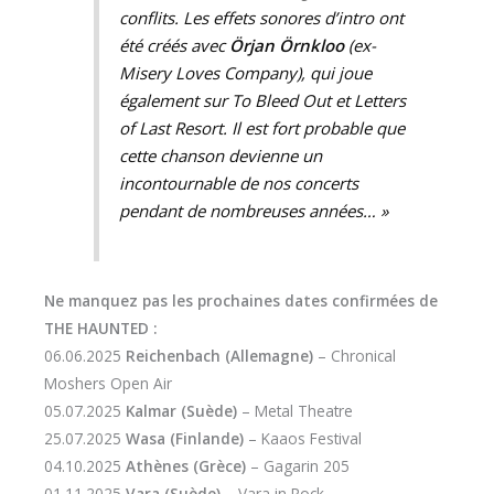
conflits. Les effets sonores d’intro ont
été créés avec
Örjan Örnkloo
(
ex-
Misery Loves Company
), qui joue
également sur
To Bleed Out
et
Letters
of Last Resort
. Il est fort probable que
cette chanson devienne un
incontournable de nos concerts
pendant de nombreuses années… »
Ne manquez pas les prochaines dates confirmées de
THE HAUNTED :
06.06.2025
Reichenbach (Allemagne)
– Chronical
Moshers Open Air
05.07.2025
Kalmar (Suède)
– Metal Theatre
25.07.2025
Wasa (Finlande)
– Kaaos Festival
04.10.2025
Athènes (Grèce)
– Gagarin 205
01.11.2025
Vara (Suède)
– Vara in Rock