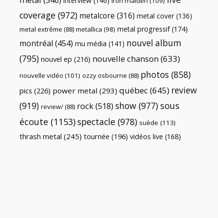
interview
(146)
iron maiden
(109)
coverage
(972)
metalcore
(316)
metal cover
(136)
metal progressif
(174)
metal extrême
(88)
metallica
(98)
nouvel album
montréal
(454)
mu média
(141)
(795)
nouvelle chanson
(633)
nouvel ep
(216)
photos
(858)
nouvelle vidéo
(101)
ozzy osbourne
(88)
review
québec
(645)
pics
(226)
power metal
(293)
(919)
show
(977)
sous
rock
(518)
review/
(88)
écoute
(1153)
spectacle
(978)
suède
(113)
thrash metal
(245)
tournée
(196)
vidéos live
(168)