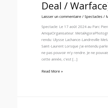
/
Deal / Warface
Warface)
(Amqui)
Laisser un commentaire
/
Spectacles
/
M
Spectacle: Le 17 août 2024 au Parc Pie
AmquiOrganisateur: MetalAgoraPhotogr
rendu: Ulysse Lachance-Landreville Metal
Saint-Laurent Lorsque j’ai entendu parle
ne pas pouvoir m’y rendre. Je ne pouvais
cette année, c’est […]
Read More »