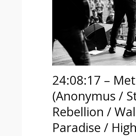
Spirit
of
Rebellion
/
Walk
With
Titans
/
Paradise
24:08:17 – Me
/
High
(Anonymus / St
Voltage
/
Rebellion / Wal
Seal
the
Paradise / High
Deal