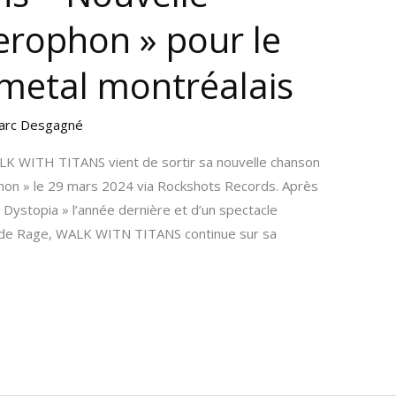
erophon » pour le
metal montréalais
arc Desgagné
K WITH TITANS vient de sortir sa nouvelle chanson
ophon » le 29 mars 2024 via Rockshots Records. Après
 Dystopia » l’année dernière et d’un spectacle
nde Rage, WALK WITN TITANS continue sur sa