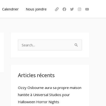
Calendrier
Nous joindre
S
e
a
r
c
Articles récents
h
Ozzy Osbourne aura sa propre maison
f
hantée à Universal Studios pour
o
Halloween Horror Nights
r