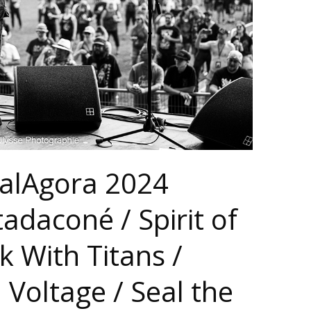
talAgora 2024
adaconé / Spirit of
k With Titans /
 Voltage / Seal the