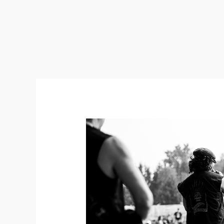
24:08:17
–
MetalAgora
2024
(Anonymus
/
Stadaconé
/