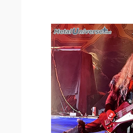
24:03:11
–
Gloryhammer
/
Twilight
Force
/
Walk
With
Titans
(Montréal)