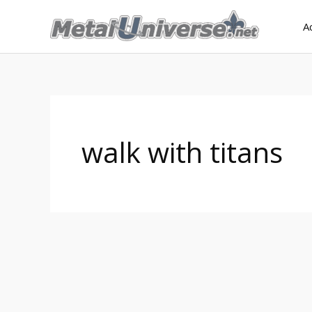
Aller
A
au
contenu
walk with titans