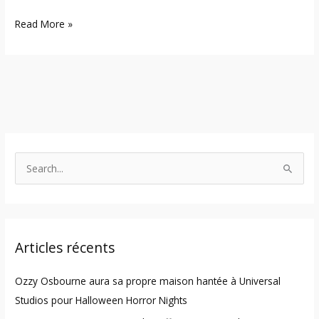
Read More »
S
e
a
r
Articles récents
c
h
Ozzy Osbourne aura sa propre maison hantée à Universal
f
Studios pour Halloween Horror Nights
o