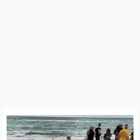
23:01:30
–
70