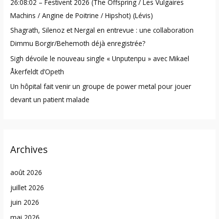
26:08:02 – Festivent 2026 (The Offspring / Les Vulgaires
r
Machins / Angine de Poitrine / Hipshot) (Lévis)
:
Shagrath, Silenoz et Nergal en entrevue : une collaboration
Dimmu Borgir/Behemoth déjà enregistrée?
Sigh dévoile le nouveau single « Unputenpu » avec Mikael
Åkerfeldt d’Opeth
Un hôpital fait venir un groupe de power metal pour jouer
devant un patient malade
Archives
août 2026
juillet 2026
juin 2026
mai 2026