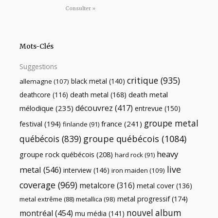
Consulter »
Mots-Clés
Suggestions
critique
(935)
black metal
(140)
allemagne
(107)
death metal
death metal
(168)
deathcore
(116)
découvrez
(417)
mélodique
(235)
entrevue
(150)
groupe metal
festival
(194)
france
(241)
finlande
(91)
québécois
(839)
groupe québécois
(1084)
heavy
groupe rock québécois
(208)
hard rock
(91)
live
metal
(546)
interview
(146)
iron maiden
(109)
coverage
(969)
metalcore
(316)
metal cover
(136)
metal progressif
(174)
metal extrême
(88)
metallica
(98)
nouvel album
montréal
(454)
mu média
(141)