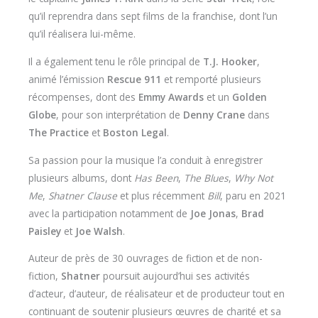
qu’il reprendra dans sept films de la franchise, dont l’un
qu’il réalisera lui-même.
Il a également tenu le rôle principal de
T.J. Hooker
,
animé l’émission
Rescue 911
et remporté plusieurs
récompenses, dont des
Emmy Awards
et un
Golden
Globe
, pour son interprétation de
Denny Crane
dans
The Practice
et
Boston Legal
.
Sa passion pour la musique l’a conduit à enregistrer
plusieurs albums, dont
Has Been
,
The Blues
,
Why Not
Me
,
Shatner Clause
et plus récemment
Bill
, paru en 2021
avec la participation notamment de
Joe Jonas
,
Brad
Paisley
et
Joe Walsh
.
Auteur de près de 30 ouvrages de fiction et de non-
fiction,
Shatner
poursuit aujourd’hui ses activités
d’acteur, d’auteur, de réalisateur et de producteur tout en
continuant de soutenir plusieurs œuvres de charité et sa