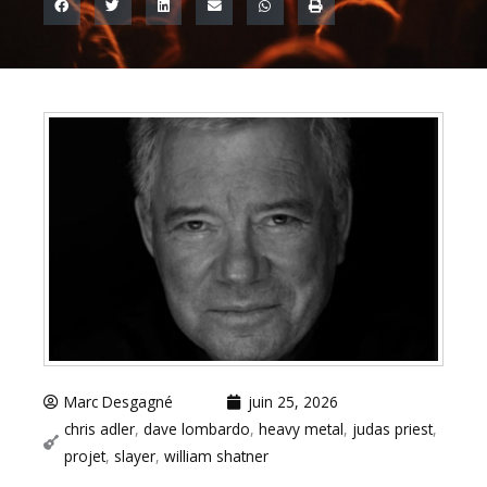
Marc Desgagné
juin 25, 2026
chris adler
,
dave lombardo
,
heavy metal
,
judas priest
,
projet
,
slayer
,
william shatner