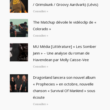
/ Grimskunk / Groovy Aardvark) (Lévis)
Consulter »
The Matchup dévoile le vidéoclip de «
Colorado »
Consulter »
MU Média [Littérature] « Les Somber
Jann » – Une analyse du roman de
Havendean par Molly Caisse-Vee
Consulter »
Dragonland lancera son nouvel album
« Prophecies » en octobre, nouvelle
chanson « Survival Of Mankind » sous
écoute
Consulter »