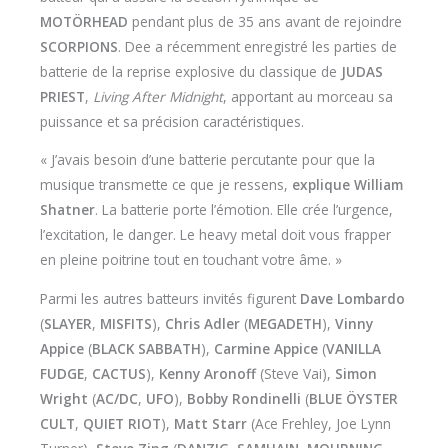
MOTÖRHEAD
pendant plus de 35 ans avant de rejoindre
SCORPIONS
. Dee a récemment enregistré les parties de
batterie de la reprise explosive du classique de
JUDAS
PRIEST
,
Living After Midnight
, apportant au morceau sa
puissance et sa précision caractéristiques.
« J’avais besoin d’une batterie percutante pour que la
musique transmette ce que je ressens,
explique William
Shatner
. La batterie porte l’émotion. Elle crée l’urgence,
l’excitation, le danger. Le heavy metal doit vous frapper
en pleine poitrine tout en touchant votre âme. »
Parmi les autres batteurs invités figurent
Dave Lombardo
(
SLAYER
,
MISFITS
),
Chris Adler
(
MEGADETH
),
Vinny
Appice
(
BLACK SABBATH
),
Carmine Appice
(
VANILLA
FUDGE
,
CACTUS
),
Kenny Aronoff
(Steve Vai),
Simon
Wright
(
AC/DC
,
UFO
),
Bobby Rondinelli
(
BLUE ÖYSTER
CULT
,
QUIET RIOT
),
Matt Starr
(Ace Frehley, Joe Lynn