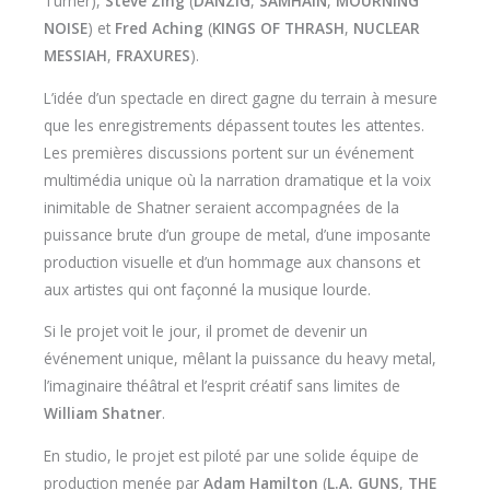
Turner),
Steve Zing
(
DANZIG
,
SAMHAIN
,
MOURNING
NOISE
) et
Fred Aching
(
KINGS OF THRASH
,
NUCLEAR
MESSIAH
,
FRAXURES
).
L’idée d’un spectacle en direct gagne du terrain à mesure
que les enregistrements dépassent toutes les attentes.
Les premières discussions portent sur un événement
multimédia unique où la narration dramatique et la voix
inimitable de Shatner seraient accompagnées de la
puissance brute d’un groupe de metal, d’une imposante
production visuelle et d’un hommage aux chansons et
aux artistes qui ont façonné la musique lourde.
Si le projet voit le jour, il promet de devenir un
événement unique, mêlant la puissance du heavy metal,
l’imaginaire théâtral et l’esprit créatif sans limites de
William Shatner
.
En studio, le projet est piloté par une solide équipe de
production menée par
Adam Hamilton
(
L.A. GUNS
,
THE