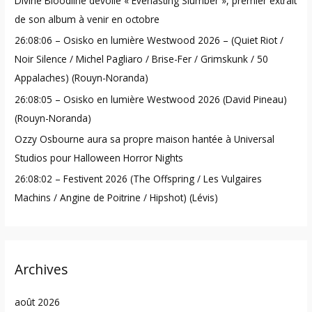
Divine Bloodline dévoile « Everlasting Slumber », premier extrait
f
de son album à venir en octobre
o
26:08:06 – Osisko en lumière Westwood 2026 – (Quiet Riot /
r
Noir Silence / Michel Pagliaro / Brise-Fer / Grimskunk / 50
:
Appalaches) (Rouyn-Noranda)
26:08:05 – Osisko en lumière Westwood 2026 (David Pineau)
(Rouyn-Noranda)
Ozzy Osbourne aura sa propre maison hantée à Universal
Studios pour Halloween Horror Nights
26:08:02 – Festivent 2026 (The Offspring / Les Vulgaires
Machins / Angine de Poitrine / Hipshot) (Lévis)
Archives
août 2026