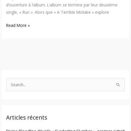
d’ouverture à l’album. L’album se termine par leur deuxième
single, « Run ». Alors que « A Terrible Mistake » explore
Read More »
S
e
a
r
Articles récents
c
h