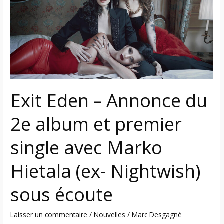
Annonce
du
2e
album
et
premier
single
avec
Exit Eden – Annonce du
Marko
Hietala
2e album et premier
(ex-
single avec Marko
Nightwish)
sous
Hietala (ex- Nightwish)
écoute
sous écoute
Laisser un commentaire
/
Nouvelles
/
Marc Desgagné