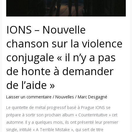
conjugale
« il
n’y
IONS – Nouvelle
a
pas
chanson sur la violence
de
honte
conjugale « il n’y a pas
à
demander
de honte à demander
de
l’aide »
de l’aide »
Laisser un commentaire
/
Nouvelles
/
Marc Desgagné
Le quintette de métal progressif basé à Prague IONS se
prépare à sortir son prochain album « Counterintuitive » cet
automne. Il y a quelques mois, ils ont présenté leur premier
single, intitulé « A Terrible Mistake », qui sert de titre