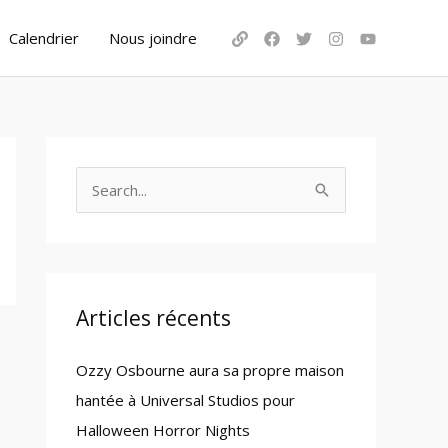
Calendrier
Nous joindre
S
e
a
r
c
Articles récents
h
Ozzy Osbourne aura sa propre maison
f
hantée à Universal Studios pour
o
Halloween Horror Nights
r