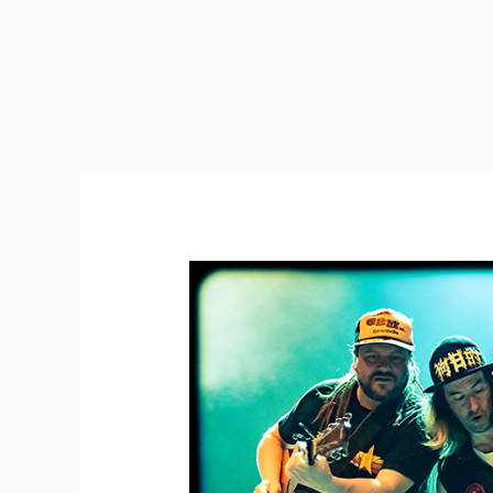
23:07:20
–
Festival
des
Bières
du
Monde
de