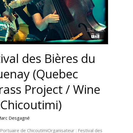
ival des Bières du
uenay (Quebec
ass Project / Wine
(Chicoutimi)
arc Desgagné
e Portuaire de ChicoutimiOrganisateur : Festival des