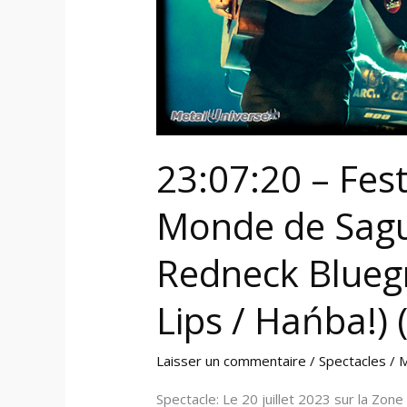
Saguenay
(Quebec
Redneck
Bluegrass
Project
/
Wine
23:07:20 – Fest
Lips
Monde de Sag
/
Hańba!)
Redneck Bluegr
(Chicoutimi)
Lips / Hańba!) 
Laisser un commentaire
/
Spectacles
/
M
Spectacle: Le 20 juillet 2023 sur la Zon