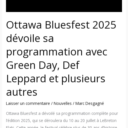
Def
Leppard
et
Ottawa Bluesfest 2025
plusieurs
autres
dévoile sa
programmation avec
Green Day, Def
Leppard et plusieurs
autres
Laisser un commentaire
/
Nouvelles
/
Marc Desgagné
Ottawa Bluesfest a dévoilé sa programmation complète pour
l’édition 2025, qui se déroulera du 10 au 20 juillet à LeBreton
Flats. Cette année, le festival célèbre plus de 30 ans d’histoire