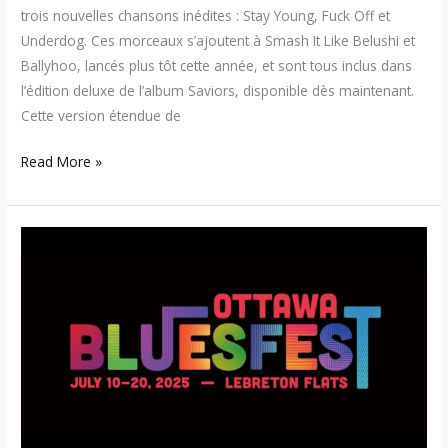
trois nouvelles chansons inédites : Stay Young, Fuck Off et
Underdog. Ces morceaux s’ajoutent à Smash It Like Belushi et
Ballyhoo, lancés plus tôt cette année, et sont tous inclus dans
l’édition deluxe de l’album Saviors, disponible dès maintenant.
Cette version étendue de
Read More »
Ottawa
Bluesfest
2025
dévoile
sa
programmation
avec
Green
Day,