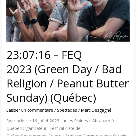
/
Bad
Religion
/
Peanut
Butter
Sunday)
23:07:16 – FEQ
(Québec)
2023 (Green Day / Bad
Religion / Peanut Butter
Sunday) (Québec)
Laisser un commentaire
/
Spectacles
/
Marc Desgagné
Spectacle: Le 16 juillet 2023 sur les Plaines d’Abraham à
QuébecOrganisateur : Festival d’été de
QuébecPhotographe: François MorissetCompte-rendu: Sylvain