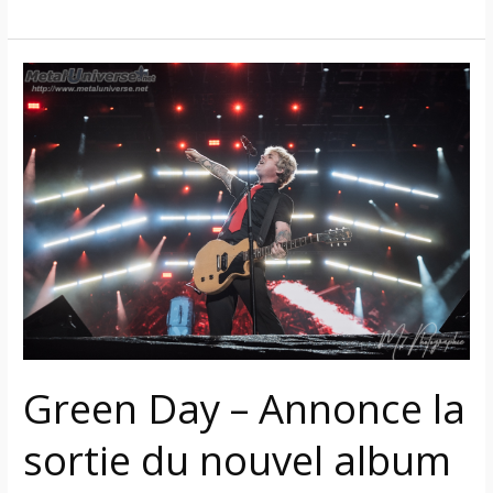
Green
Day
–
Annonce
la
sortie
du
nouvel
album
« Saviors »
et
premier
Green Day – Annonce la
single
sous
sortie du nouvel album
écoute