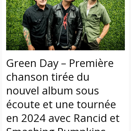
Première
chanson
tirée
du
nouvel
album
sous
écoute
Green Day – Première
et
une
chanson tirée du
tournée
en
nouvel album sous
2024
avec
écoute et une tournée
Rancid
en 2024 avec Rancid et
et
Smashing
Pumpkins