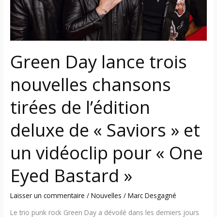
tirées
de
l’édition
deluxe
de
Green Day lance trois
« Saviors »
et
nouvelles chansons
un
vidéoclip
tirées de l’édition
pour
« One
deluxe de « Saviors » et
Eyed
un vidéoclip pour « One
Bastard »
Eyed Bastard »
Laisser un commentaire
/
Nouvelles
/
Marc Desgagné
Le trio punk rock Green Day a dévoilé dans les derniers jours