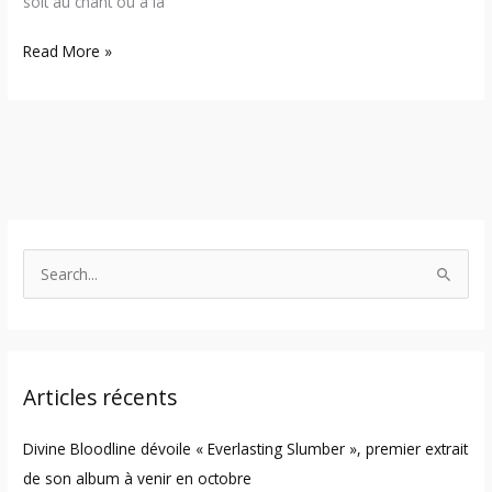
soit au chant ou à la
Read More »
S
e
a
r
Articles récents
c
h
Divine Bloodline dévoile « Everlasting Slumber », premier extrait
f
de son album à venir en octobre
o