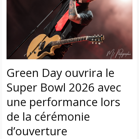
le
Super
Bowl
2026
avec
une
performance
lors
de
Green Day ouvrira le
la
cérémonie
Super Bowl 2026 avec
d’ouverture
une performance lors
de la cérémonie
d’ouverture