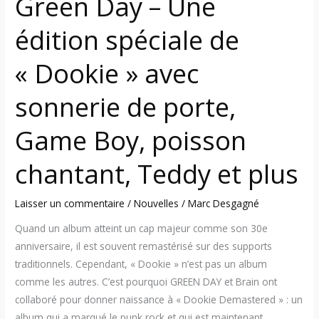
Green Day – Une
porte,
édition spéciale de
Game
Boy,
« Dookie » avec
poisson
chantant,
sonnerie de porte,
Teddy
et
Game Boy, poisson
plus
chantant, Teddy et plus
Laisser un commentaire
/
Nouvelles
/
Marc Desgagné
Quand un album atteint un cap majeur comme son 30e
anniversaire, il est souvent remastérisé sur des supports
traditionnels. Cependant, « Dookie » n’est pas un album
comme les autres. C’est pourquoi GREEN DAY et Brain ont
collaboré pour donner naissance à « Dookie Demastered » : un
album qui a marqué le punk rock et qui est maintenant