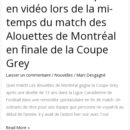
en vidéo lors de la mi-
des
Alouettes
temps du match des
de
Montréal
Alouettes de Montréal
en
finale
en finale de la Coupe
de
la
Grey
Coupe
Grey
Laisser un commentaire
/
Nouvelles
/
Marc Desgagné
Quel match! Les Alouettes de Montréal gagne la Coupe Grey
après une disette de 13 ans dans la Ligue Canadienne de
Football dans une remontée spectaculaire en fin de match. Un
scénario de rêve pour une équipe que personne ne voyait là au
début de l’année. Il y avait de l’action hier soir avec Tool
Read More »