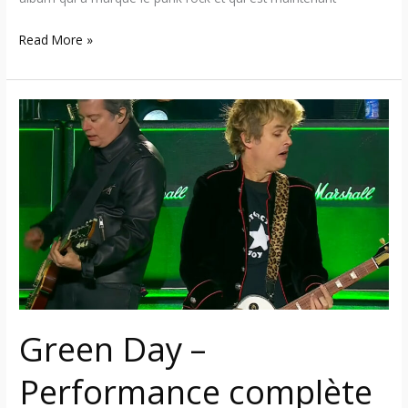
Read More »
Green
Day
–
Performance
complète
en
vidéo
lors
de
la
Green Day –
mi-
temps
Performance complète
du
match