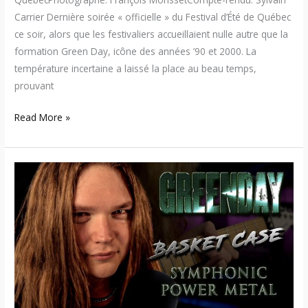
Carrier Dernière soirée « officielle » du Festival d’Été de Québec
ce soir, alors que les festivaliers accueillaient nulle autre que la
formation Green Day, icône des années ’90 et 2000. La
température incertaine a laissé la place au beau temps,
prouvant
Read More »
Tommy
Johansson
–
Des
reprises
power
metal
symphonique
d’un