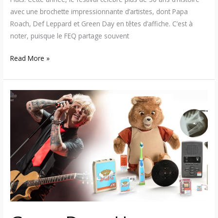
avec une brochette impressionnante d’artistes, dont Papa
Roach, Def Leppard et Green Day en têtes d’affiche. C’est à
noter, puisque le FEQ partage souvent
Read More »
Green
Day
–
Une
édition
spéciale
de
« Dookie »
avec
sonnerie
de