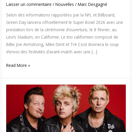
Laisser un commentaire
/
Nouvelles
/
Marc Desgagné
Selon des informations rapportées par la NFL et Billboard,
Green Day lancera officiellement le Super Bowl 2026 avec une
prestation lors de la cérémonie d’ouverture, le 8 février, au
Levi’s Stadium, en Californie. Le trio californien composé de
Billie Joe Armstrong, Mike Dirnt et Tré Cool donnera le coup
d’envoi des festivités d’avant-match avec une […]
Read More »
Green
Day
lance
trois
nouvelles
chansons