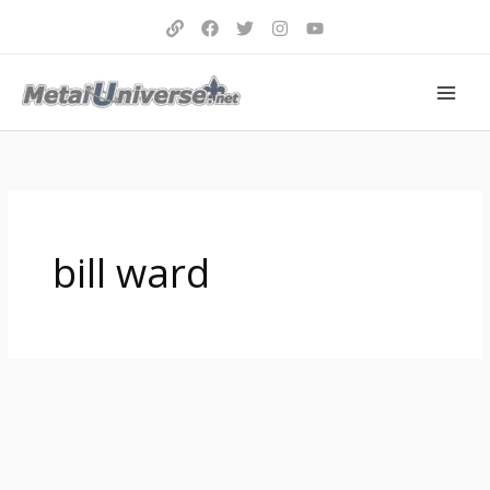
Aller
au
contenu
bill ward