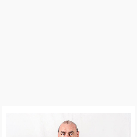
Bill
Ward
–