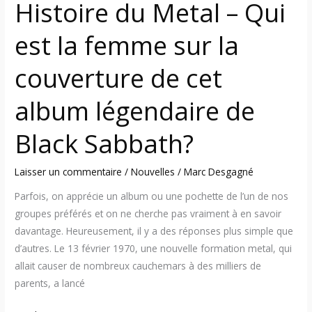
Histoire du Metal – Qui
couverture
de
est la femme sur la
cet
album
couverture de cet
légendaire
de
album légendaire de
Black
Sabbath?
Black Sabbath?
Laisser un commentaire
/
Nouvelles
/
Marc Desgagné
Parfois, on apprécie un album ou une pochette de l’un de nos
groupes préférés et on ne cherche pas vraiment à en savoir
davantage. Heureusement, il y a des réponses plus simple que
d’autres. Le 13 février 1970, une nouvelle formation metal, qui
allait causer de nombreux cauchemars à des milliers de
parents, a lancé