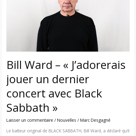
« J’adorerais
jouer
un
dernier
concert
avec
Black
Sabbath »
Bill Ward – « J’adorerais
jouer un dernier
concert avec Black
Sabbath »
Laisser un commentaire
/
Nouvelles
/
Marc Desgagné
Le batteur original de BLACK SABBATH, Bill Ward, a déclaré qu’il