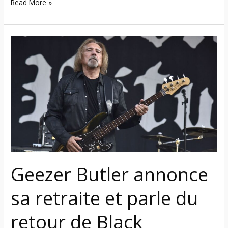
Read More »
Geezer
Butler
annonce
sa
retraite
et
parle
du
retour
de
Geezer Butler annonce
Black
Sabbath
sa retraite et parle du
en
2011
retour de Black
et