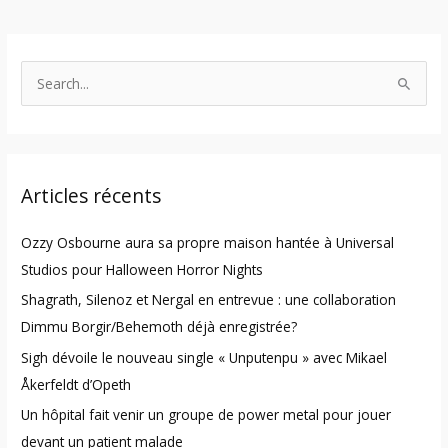
S
e
a
r
Articles récents
c
h
Ozzy Osbourne aura sa propre maison hantée à Universal
f
Studios pour Halloween Horror Nights
o
Shagrath, Silenoz et Nergal en entrevue : une collaboration
r
Dimmu Borgir/Behemoth déjà enregistrée?
:
Sigh dévoile le nouveau single « Unputenpu » avec Mikael
Åkerfeldt d’Opeth
Un hôpital fait venir un groupe de power metal pour jouer
devant un patient malade