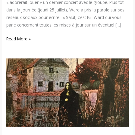
« adorerait jouer » un dernier concert avec le groupe. Plus tôt
dans la journée (jeudi 25 juillet), Ward a pris la parole sur ses
réseaux sociaux pour écrire : « Salut, c’est Bill Ward qui vous
parle concernant toutes les mises à jour sur un éventuel […]
Read More »
Histoire
du
Metal
–
Qui
est
la
femme
sur
la