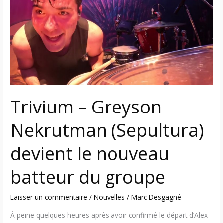
Nekrutman
(Sepultura)
devient
le
nouveau
batteur
du
groupe
Trivium – Greyson
Nekrutman (Sepultura)
devient le nouveau
batteur du groupe
Laisser un commentaire
/
Nouvelles
/
Marc Desgagné
À peine quelques heures après avoir confirmé le départ d’Alex