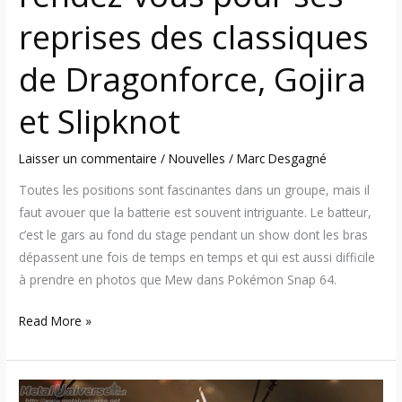
de
reprises des classiques
Dragonforce,
Gojira
de Dragonforce, Gojira
et
Slipknot
et Slipknot
Laisser un commentaire
/
Nouvelles
/
Marc Desgagné
Toutes les positions sont fascinantes dans un groupe, mais il
faut avouer que la batterie est souvent intriguante. Le batteur,
c’est le gars au fond du stage pendant un show dont les bras
dépassent une fois de temps en temps et qui est aussi difficile
à prendre en photos que Mew dans Pokémon Snap 64.
Read More »
Études