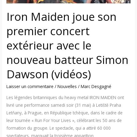
nouveau
batteur
Iron Maiden joue son
Simon
Dawson
premier concert
(vidéos)
extérieur avec le
nouveau batteur Simon
Dawson (vidéos)
Laisser un commentaire
/
Nouvelles
/
Marc Desgagné
Les légendes britanniques du heavy metal IRON MAIDEN ont
livré une performance samedi soir (31 mai) à Letiště Praha
Letňany, à Prague, en République tchèque, dans le cadre de
leur tournée « Run For Your Lives », célébrant les 50 ans de
formation du groupe. Le spectacle, qui a attiré 60 000
spectateurs, marquait la troisième apparition