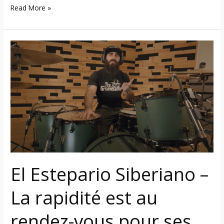
Read More »
El
Estepario
Siberiano
–
La
rapidité
est
au
rendez-
vous
El Estepario Siberiano –
pour
ses
La rapidité est au
reprises
des
rendez-vous pour ses
classiques