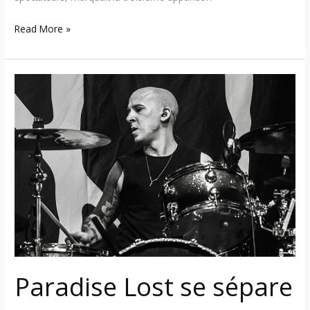
Read More »
Paradise
Lost
se
sépare
du
batteur
Guido
Zima
Montanarini
Paradise Lost se sépare