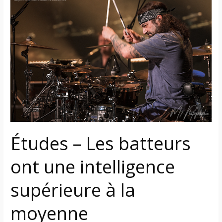
–
Les
batteurs
ont
une
intelligence
supérieure
à
la
moyenne
Études – Les batteurs
ont une intelligence
supérieure à la
moyenne