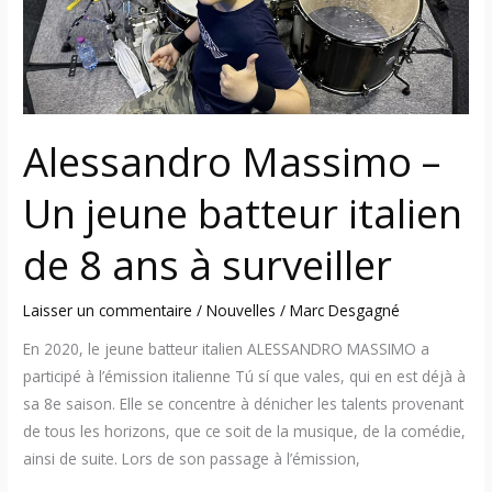
italien
de
8
ans
à
Alessandro Massimo –
surveiller
Un jeune batteur italien
de 8 ans à surveiller
Laisser un commentaire
/
Nouvelles
/
Marc Desgagné
En 2020, le jeune batteur italien ALESSANDRO MASSIMO a
participé à l’émission italienne Tú sí que vales, qui en est déjà à
sa 8e saison. Elle se concentre à dénicher les talents provenant
de tous les horizons, que ce soit de la musique, de la comédie,
ainsi de suite. Lors de son passage à l’émission,