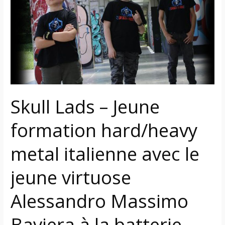
Jeune
formation
hard/heavy
metal
italienne
avec
le
jeune
Skull Lads – Jeune
virtuose
Alessandro
formation hard/heavy
Massimo
Baviera
metal italienne avec le
à
la
jeune virtuose
batterie
Alessandro Massimo
Baviera à la batterie