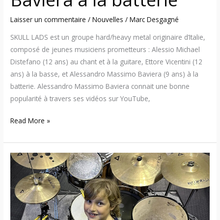
Laisser un commentaire
/
Nouvelles
/
Marc Desgagné
SKULL LADS est un groupe hard/heavy metal originaire d’Italie,
composé de jeunes musiciens prometteurs : Alessio Michael
Distefano (12 ans) au chant et à la guitare, Ettore Vicentini (12
ans) à la basse, et Alessandro Massimo Baviera (9 ans) à la
batterie. Alessandro Massimo Baviera connait une bonne
popularité à travers ses vidéos sur YouTube,
Read More »
Alessandro
Massimo
–
Un
jeune
batteur