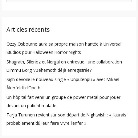
e
a
r
Articles récents
c
h
Ozzy Osbourne aura sa propre maison hantée à Universal
f
Studios pour Halloween Horror Nights
o
Shagrath, Silenoz et Nergal en entrevue : une collaboration
r
Dimmu Borgir/Behemoth déjà enregistrée?
:
Sigh dévoile le nouveau single « Unputenpu » avec Mikael
Åkerfeldt d’Opeth
Un hôpital fait venir un groupe de power metal pour jouer
devant un patient malade
Tarja Turunen revient sur son départ de Nightwish : « J’aurais
probablement dû leur faire vivre l’enfer »