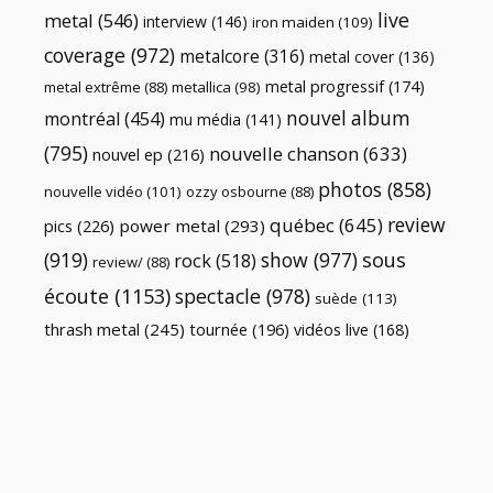
live
metal
(546)
interview
(146)
iron maiden
(109)
coverage
(972)
metalcore
(316)
metal cover
(136)
metal progressif
(174)
metal extrême
(88)
metallica
(98)
nouvel album
montréal
(454)
mu média
(141)
(795)
nouvelle chanson
(633)
nouvel ep
(216)
photos
(858)
nouvelle vidéo
(101)
ozzy osbourne
(88)
review
québec
(645)
pics
(226)
power metal
(293)
(919)
show
(977)
sous
rock
(518)
review/
(88)
écoute
(1153)
spectacle
(978)
suède
(113)
thrash metal
(245)
tournée
(196)
vidéos live
(168)