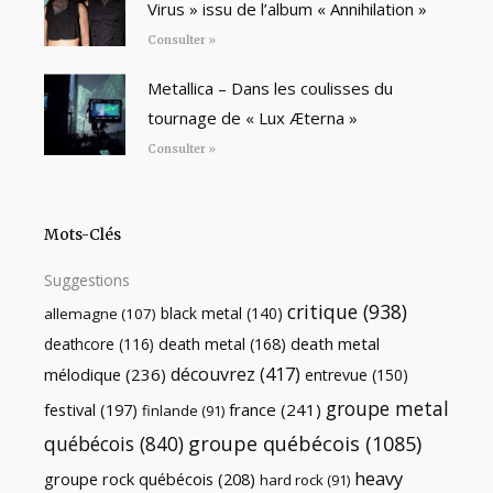
Virus » issu de l’album « Annihilation »
Consulter »
Metallica – Dans les coulisses du
tournage de « Lux Æterna »
Consulter »
Mots-Clés
Suggestions
critique
(938)
black metal
(140)
allemagne
(107)
death metal
death metal
(168)
deathcore
(116)
découvrez
(417)
mélodique
(236)
entrevue
(150)
groupe metal
festival
(197)
france
(241)
finlande
(91)
québécois
(840)
groupe québécois
(1085)
heavy
groupe rock québécois
(208)
hard rock
(91)