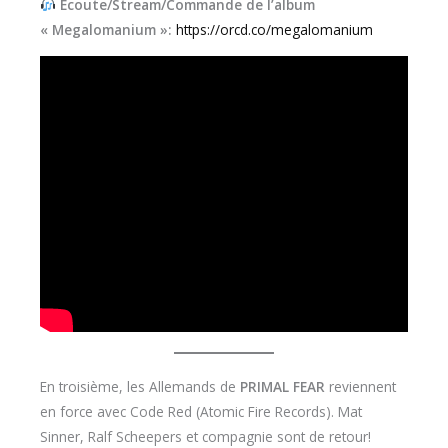
Écoute/Stream/Commande de l’album
« Megalomanium »:
https://orcd.co/megalomanium
En troisième, les Allemands de
PRIMAL FEAR
reviennent
en force avec Code Red (Atomic Fire Records). Mat
Sinner, Ralf Scheepers et compagnie sont de retour!