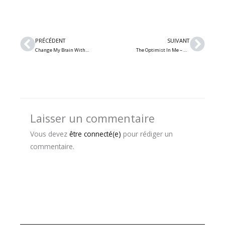
Précédent
Suiv
PRÉCÉDENT
SUIVANT
Change My Brain With Cakes – Vidéoclip pour leur plus récent single « Dirty Game »
The Optimist In Me – Découvrez l’optimiste qui sommeille en vous avec le nouveau single « You Should Smile More Often »
Laisser un commentaire
Vous devez
être connecté(e)
pour rédiger un
commentaire.