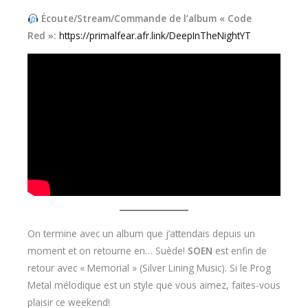
Écoute/Stream/Commande de l’album « Code
Red »:
https://primalfear.afr.link/DeepInTheNightYT
On termine avec un album que j’attendais depuis un
moment et on retourne en… Suède!
SOEN
est enfin de
retour avec « Memorial » (Silver Lining Music). Si le Prog
Metal mélodique est un style que vous aimez, faites-vous
plaisir ce weekend!