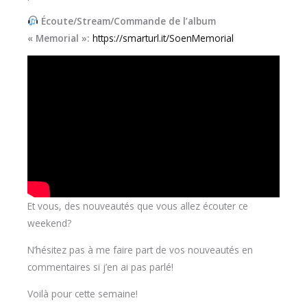
Écoute/Stream/Commande de l’album
« Memorial »:
https://smarturl.it/SoenMemorial
Et vous, des nouveautés que vous allez écouter ce
weekend?
N’hésitez pas à me faire part de vos nouveautés en
commentaires si j’en ai pas parlé!
Voilà pour cette semaine!