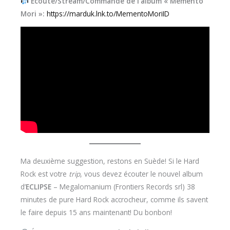
Écoute/Stream/Commande de l’album « Memento
Mori »:
https://marduk.lnk.to/MementoMoriID
Ma deuxième suggestion, restons en Suède! Si le Hard
Rock est votre
trip
, vous devez écouter le nouvel album
d’
ECLIPSE
– Megalomanium (Frontiers Records srl) 38
minutes de pure Hard Rock accrocheur, comme ils savent
le faire depuis 15 ans maintenant! Du bonbon!