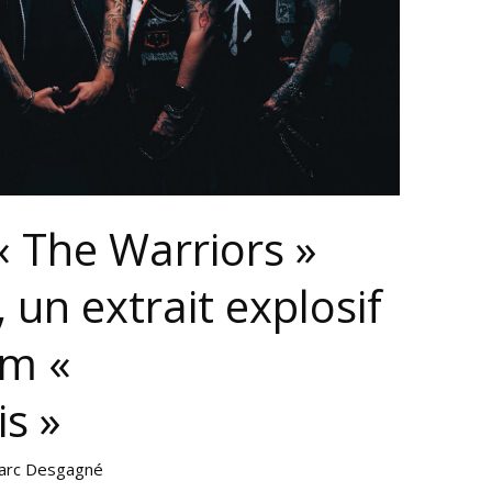
« The Warriors »
, un extrait explosif
um «
s »
arc Desgagné