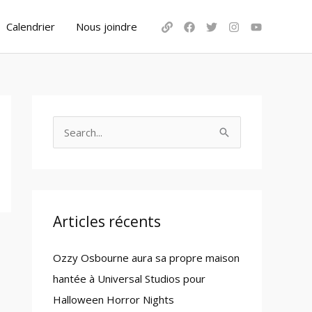
Calendrier
Nous joindre
S
e
a
r
c
Articles récents
h
Ozzy Osbourne aura sa propre maison
f
hantée à Universal Studios pour
o
Halloween Horror Nights
r