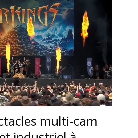
ctacles multi-cam
et industriel à