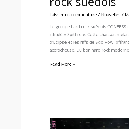
rock suédois
Laisser un commentaire
/
Nouvelles
/
M
Le groupe hard rock suédois CONFESS e
intitulé « Spitfire ». Cette chanson méla
d’Eclipse et les riffs de Skid Row, offr
accrocheuse. Du bon hard rock moderne! 
Read More »
42