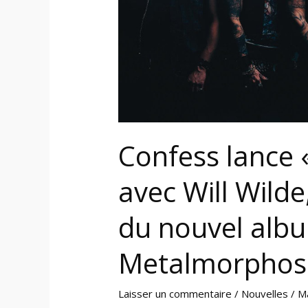
Wilde,
un
extrait
explosif
du
nouvel
album
«
Confess lance 
Metalmorphosis
»
avec Will Wilde
du nouvel alb
Metalmorphosi
Laisser un commentaire
/
Nouvelles
/
M