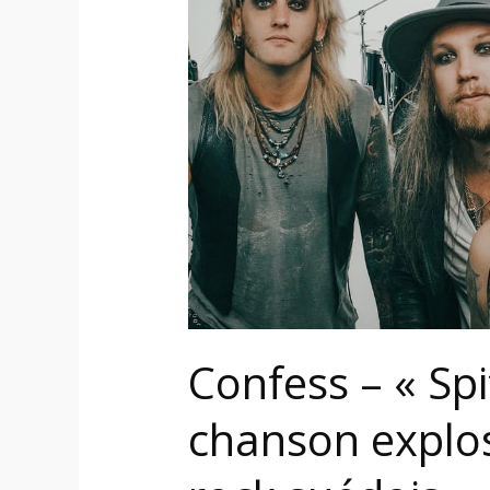
Spitfire
»,
nouvelle
chanson
explosive
du
groupe
hard
rock
suédois
Confess – « Spi
chanson explo