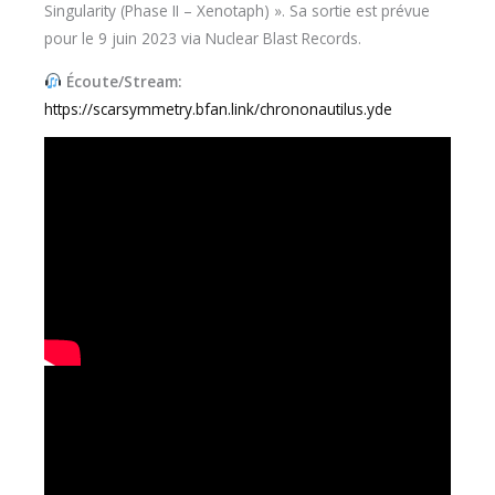
Singularity (Phase II – Xenotaph) ». Sa sortie est prévue
pour le 9 juin 2023 via Nuclear Blast Records.
Écoute/Stream:
https://scarsymmetry.bfan.link/chrononautilus.yde