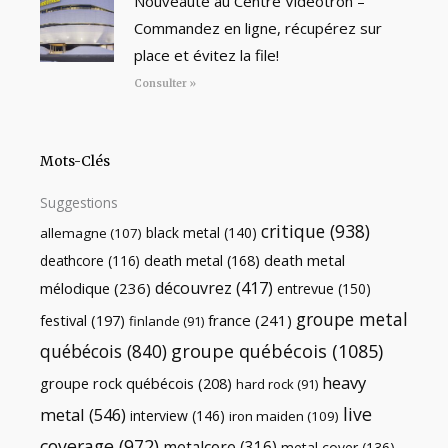
Nouveauté au Centre Vidéotron –
Commandez en ligne, récupérez sur
place et évitez la file!
Consulter »
Mots-Clés
Suggestions
critique
(938)
black metal
(140)
allemagne
(107)
death metal
death metal
(168)
deathcore
(116)
découvrez
(417)
mélodique
(236)
entrevue
(150)
groupe metal
festival
(197)
france
(241)
finlande
(91)
québécois
(840)
groupe québécois
(1085)
heavy
groupe rock québécois
(208)
hard rock
(91)
live
metal
(546)
interview
(146)
iron maiden
(109)
coverage
(972)
metalcore
(316)
metal cover
(136)